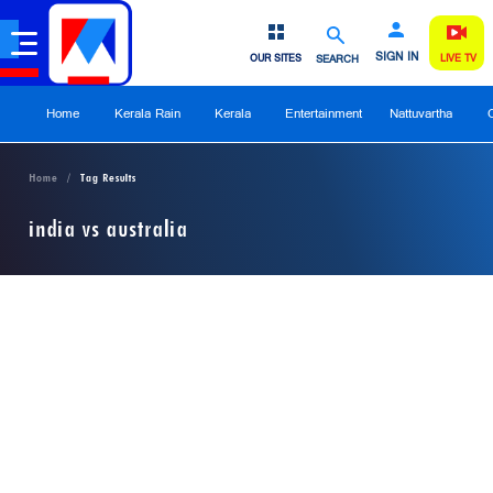
SIGN IN
OUR SITES
SEARCH
LIVE TV
Home
Kerala Rain
Kerala
Entertainment
Nattuvartha
Home
Tag Results
india vs australia