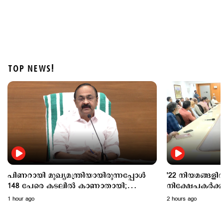
TOP NEWS!
Politics
വന്ദേമാതരം മുഴുവന്‍ ആലപിക്കണം; കേന്ദ്ര
പ്രോട്ടോക്കോള്‍ അനുസരിക്കില്ലെന്ന് കെ.മുരളീധരന്‍
3 hours ago
പിണറായി മുഖ്യമന്ത്രിയായിരുന്നപ്പോൾ
'22 നിയമങ്ങളില
148 പേരെ കടലിൽ കാണാതായി;
നിക്ഷേപകര്‍ക
ആരോപണങ്ങള്‍ക്ക് മറുപടിയുമായി
പ്രഖ്യാപനവുമായ
1 hour ago
2 hours ago
വി.ഡി