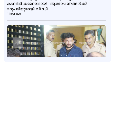
കടലിൽ കാണാതായി; ആരോപണങ്ങള്‍ക്ക്
മറുപടിയുമായി വി.ഡി
1 hour ago
Latest
അര്‍ജുന്‍ തലശേരി സബ് ജയിലിലേക്ക്; അനിയനെ
ജാമ്യത്തിലിറക്കാൻ എത്തിയത് ഗുണ്ട
2 hours ago