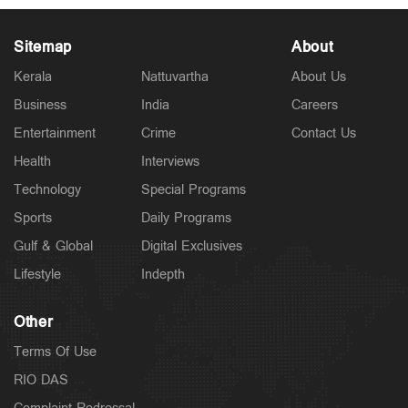
Sitemap
About
Kerala
Nattuvartha
About Us
Business
India
Careers
Latest
Entertainment
Crime
Contact Us
വാടക വീട്ടില്‍ ഗര്‍ഭിണി അബോധാവസ്ഥയില്‍;
ചികിത്സയിലിരിക്കെ മരണം
Health
Interviews
5 hours ago
Technology
Special Programs
Sports
Daily Programs
Gulf & Global
Digital Exclusives
Lifestyle
Indepth
Other
Terms Of Use
RIO DAS