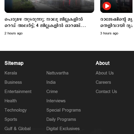
പെരുമഴ തുടരുന്നു; നാലു ജില്ലകളില്‍
രാജേഷിന്റെ മ
റെഡ് അലര്‍ട്ട്; 4 ജില്ലകളില്‍ ഓറഞ്ച്
തെളിവായി ദൃശ്
അലര്‍ട്ട്
2 hours ago
3 hours ago
Sitemap
About
Kerala
Nattuvartha
About Us
Business
India
Careers
Latest
രാജേഷിന്റെ മൃതദേഹത്തോട് അനാദരം: തെളിവായി
Entertainment
Crime
Contact Us
ദൃശ്യങ്ങൾ പുറത്ത്
3 hours ago
Health
Interviews
Technology
Special Programs
Sports
Daily Programs
Gulf & Global
Digital Exclusives