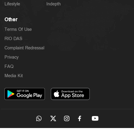
Lifestyle
Indepth
Other
Terms Of Use
RIO DAS
Complaint Redressal
Latest
കുമരകത്ത് വെള്ളക്കെട്ട്; ആശുപത്രിയിലെത്താൻ
Privacy
വൈകി; വീട്ടമ്മ മരിച്ചു
FAQ
4 hours ago
Media Kit