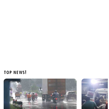
Latest
പെരുമഴ തുടരുന്നു; നാലു ജില്ലകളില്‍ റെഡ് അലര്‍ട്ട്; 4
ജില്ലകളില്‍ ഓറഞ്ച് അലര്‍ട്ട്
2 hours ago
TOP NEWS!
Kuttapathram
ആഭ്യന്തര മന്ത്രിക്കും പൊലീസിനും വെല്ലുവിളി;
'ആയങ്കി'യെ പൂട്ടാന്‍ 10 അംഗ പ്രത്യേക സംഘം
3 hours ago