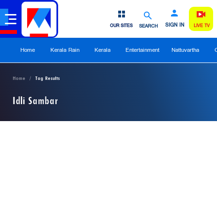
SIGN IN
OUR SITES
SEARCH
LIVE TV
Home
Kerala Rain
Kerala
Entertainment
Nattuvartha
Home
Tag Results
Idli Sambar