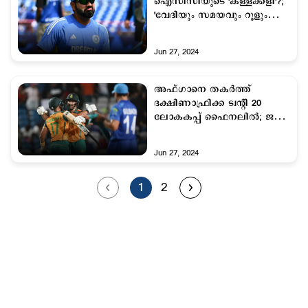
ഐസിസിയുടെ 'കള്ളക്കളി'?;
'വേദിയും സമയവും റൂളും
അനുകൂലം'; രോഹിതിൻറെ
മറുപടി
Jun 27, 2024
അഫ്ഗാ‌നെ തകര്‍ത്ത്
ദക്ഷിണാഫ്രിക്ക ട്വന്‍റി 20
ലോകകപ്പ് ഫൈനലില്‍; ജയം
9 വിക്കറ്റിന്
Jun 27, 2024
1
2