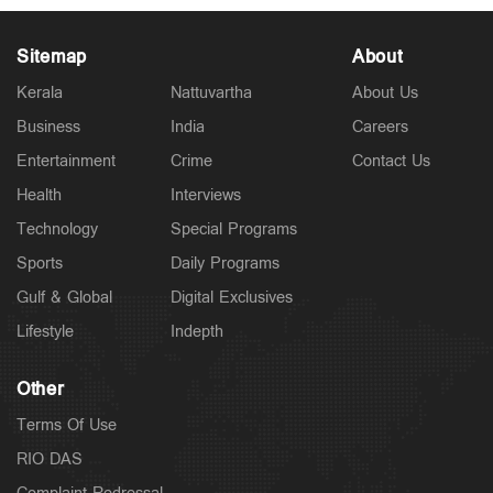
Sitemap
About
Kerala
Nattuvartha
About Us
Business
India
Careers
Politics
Entertainment
Crime
Contact Us
അമിത് ഷാ എന്ന് സഭയിലെത്തും? പ്രതിഷേധം
ശക്തമാക്കി പ്രതിപക്ഷം; പാര്‍ലമെന്റിലെ
Health
Interviews
ഓഫീസിലെത്തി ആഭ്യന്തര മന്ത്രി
Technology
Special Programs
2 hours ago
Sports
Daily Programs
Gulf & Global
Digital Exclusives
Lifestyle
Indepth
Other
Terms Of Use
RIO DAS