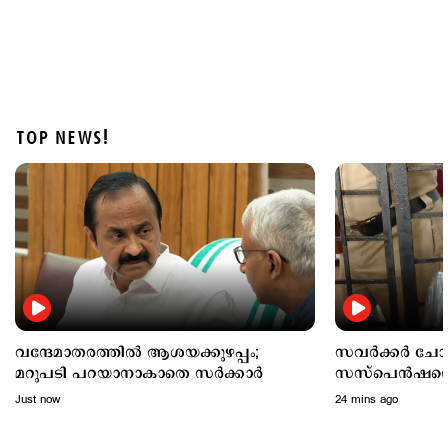
TOP NEWS!
Politics
വന്ദേമാതരം പൂർണമായി ആലപിക്കണോ? ചീഫ്
സെക്രട്ടറിയുടെ കത്തില്‍ ആശയക്കുഴപ്പം തുടരുന്നു
2 hours ago
വന്ദേമാതരത്തില്‍ ആശയക്കുഴപ്പം;
സവര്‍ക്കര്‍ ചോ
മറുപടി പറയാനാകാതെ സര്‍ക്കാര്‍
സസ്പെന്‍ഷന
പ്രതിഷേധം
Just now
24 mins ago