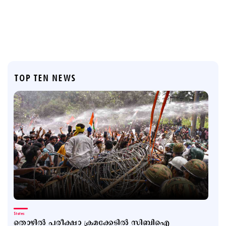
TOP TEN NEWS
States
തൊഴിൽ പരീക്ഷാ ക്രമക്കേടിൽ സിബിഐ