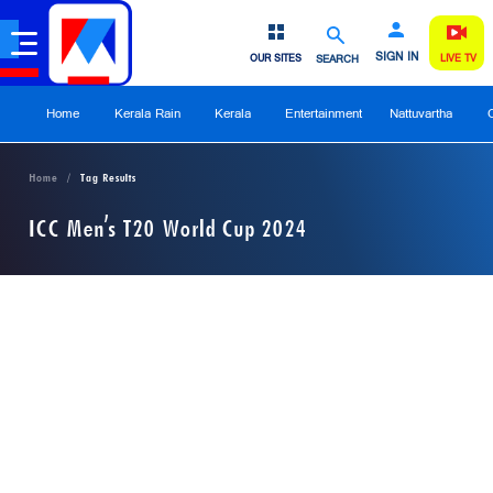
SIGN IN
OUR SITES
SEARCH
LIVE TV
Home
Kerala Rain
Kerala
Entertainment
Nattuvartha
Home
Tag Results
ICC Men's T20 World Cup 2024