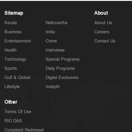
Sitemap
About
Kerala
Nattuvartha
About Us
Business
India
Careers
Latest
Entertainment
Crime
Contact Us
പത്തനംതിട്ട ജില്ലയില്‍ നാളെ അവധി; 3 ജില്ലകളില്‍
തീവ്രമഴ മുന്നറിയിപ്പ്
Health
Interviews
4 hours ago
Technology
Special Programs
Sports
Daily Programs
Gulf & Global
Digital Exclusives
Lifestyle
Indepth
Other
Terms Of Use
RIO DAS
Complaint Redressal