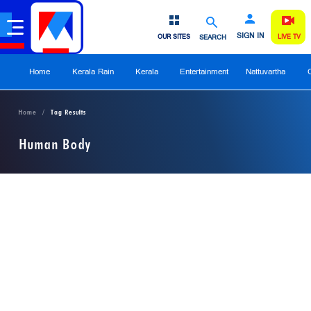
SIGN IN
OUR SITES
SEARCH
LIVE TV
Home
Kerala Rain
Kerala
Entertainment
Nattuvartha
Home
Tag Results
Human Body