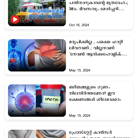
പതിനാറുകാരന്‍റെ മൃതദേഹം;
38ാം ദിവസവും മോര്‍ച്ചറി
തണുപ്പില്‍
Oct 16, 2024
മദ്യപിക്കില്ല , പക്ഷെ ഫാറ്റി
ലിവറാണ് ; വില്ലനാണ്
‘നോൺ ആൽക്കഹോളിക്
ഫാറ്റി ലിവർ ’
May 15, 2024
ബീജങ്ങളുടെ ഗുണം
നിലനിര്‍ത്തണോ? ഈ
ഭക്ഷണങ്ങള്‍ ശീലമാക്കാം
May 15, 2024
പ്രോസ്റ്റേറ്റ് കാൻസര്‍