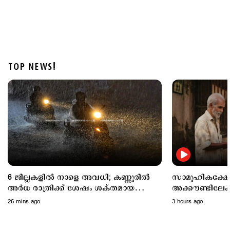
TOP NEWS!
Latest
സാമൂഹികക്ഷേമ പെൻഷൻ ഇനി ബാങ്ക്
അക്കൗണ്ടിലേക്ക്; സഹകരണ ബാങ്കുകളെ ഒഴിവാക്കി
3 hours ago
6 ജില്ലകളിൽ നാളെ അവധി; കണ്ണൂരിൽ
സാമൂഹികക്ഷേ
അര്‍ധ രാത്രിക്ക് ശേഷം ശക്തമായ
അക്കൗണ്ടിലേ
മഴയ്ക്ക് സാധ്യത
ബാങ്കുകളെ ഒഴി
26 mins ago
3 hours ago