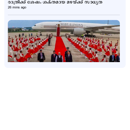
രാത്രിക്ക് ശേഷം ശക്തമായ മഴയ്ക്ക് സാധ്യത
26 mins ago
Politics
പ്രധാനമന്ത്രിയുടെ വിദേശയാത്രകൾക്ക് 2021 മുതൽ
ചെലവായത് 557 കോടി രൂപ; കണക്കുകൾ
രാജ്യസഭയിൽ
2 hours ago