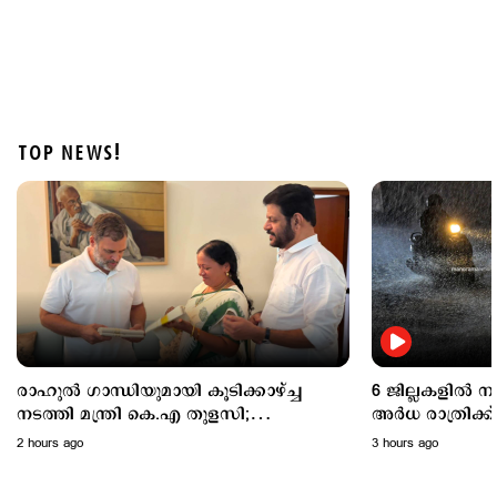
TOP NEWS!
Politics
പ്രധാനമന്ത്രിയുടെ വിദേശയാത്രകൾക്ക് 2021 മുതൽ
ചെലവായത് 557 കോടി രൂപ; കണക്കുകൾ
രാജ്യസഭയിൽ
5 hours ago
രാഹുൽ ഗാന്ധിയുമായി കൂടിക്കാഴ്ച്ച
6 ജില്ലകളിൽ 
നടത്തി മന്ത്രി കെ.എ തുളസി;
അര്‍ധ രാത്രിക
ഓണക്കോടിയും സമ്മാനിച്ചു..
മഴയ്ക്ക് സാധ്
2 hours ago
3 hours ago