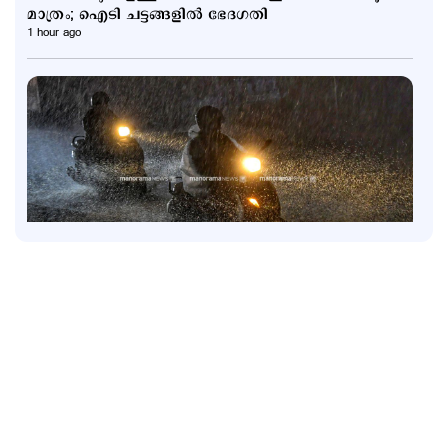
മാത്രം; ഐടി ചട്ടങ്ങളിൽ ഭേദഗതി
1 hour ago
Latest
6 ജില്ലകളിൽ നാളെ അവധി; കണ്ണൂരിൽ അര്‍ധ
രാത്രിക്ക് ശേഷം ശക്തമായ മഴയ്ക്ക് സാധ്യത
3 hours ago