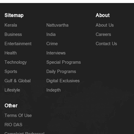
Sitemap
About
Kerala
Nattuvartha
About Us
Business
India
Careers
Latest
Entertainment
Crime
Contact Us
സാമൂഹികക്ഷേമ പെൻഷൻ ഇനി ബാങ്ക്
അക്കൗണ്ടിലേക്ക്; സഹകരണ ബാങ്കുകളെ ഒഴിവാക്കി
Health
Interviews
5 hours ago
Technology
Special Programs
Sports
Daily Programs
Gulf & Global
Digital Exclusives
Lifestyle
Indepth
Other
Terms Of Use
RIO DAS