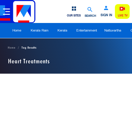
SIGN IN
OUR SITES
SEARCH
LIVE TV
Home
Kerala Rain
Kerala
Entertainment
Nattuvartha
Home
Tag Results
Heart Treatments