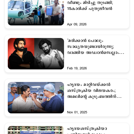
വീണ്ടും മിടിച്ചു തുടങ്ങി;
15കാരിക്ക് പുതുജീവന്‍
Apr 09, 2026
‘മരിക്കാന്‍ പോലും
സാധ്യതയുണ്ടായിരുന്നു;
വാങ്ങിയ അഡ്വാന്‍സെല്ലാം
തിരികെ നല്‍കി’; ആ
കാലഘട്ടത്തെ കുറിച്ച് റാണ
Feb 19, 2026
ദഗുബാട്ടി
ഹൃദയം മാറ്റിവയ്ക്കല്‍
ശസ്ത്രക്രിയ വിജയകരം;
അമലിന്‍റെ കുടുംബത്തിന്
നന്ദി പറഞ്ഞ് അജ്മല്‍
ആശുപത്രി വിട്ടു
Nov 01, 2025
ഹൃദയശസ്ത്രക്രിയാ