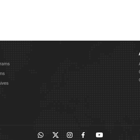
grams
ams
sives