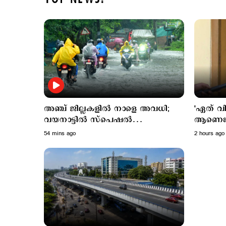
അഞ്ച് ജില്ലകളില്‍ നാളെ അവധി;
'ഏത് വിജ
വയനാട്ടില്‍ സ്പെഷല്‍
ആണെങ്ക
ക്ലാസുകള്‍ക്ക് അവധി
നടപ്പാകില
54 mins ago
2 hours ago
വിഷയത്ത
മണി