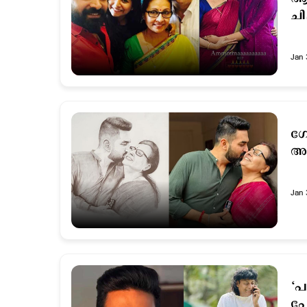
ചി
Jan 
ഗോ
അന
Jan 
‘പ
പോ