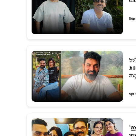
ചോ
Sep 
'ന
മയ
സു
Apr 
‘ഈ
ആശ