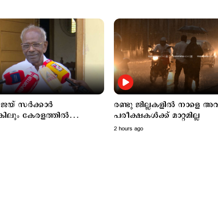
യ് സര്‍ക്കാര്‍
രണ്ടു ജില്ലകളില്‍ നാളെ അ
ിലും കേരളത്തില്‍
പരീക്ഷകൾക്ക് മാറ്റമില്ല
്ല'; മുല്ലപ്പെരിയാര്‍
2 hours ago
ില്‍ പ്രതികരിച്ച് എംഎം