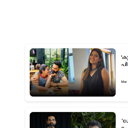
'ക
പി
Mar 
‘ഗ