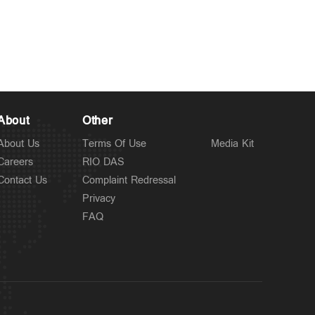
Latest
സുപ്രീംകോടതിക്ക് മുന്നില്‍
4 hours ago
ചിട്ടി തട്ടിപ്പിന്
ഇരയായവരുടെ
അസാധാരണ പ്രതിഷേധം
About
Other
About Us
Terms Of Use
Media Kit
Careers
RIO DAS
Contact Us
Complaint Redressal
Privacy
FAQ
Latest
സംഗീത വിവാഹമോചന
6 hours ago
ഹര്‍ജി പിന്‍വലിച്ചു; വിജയ്–