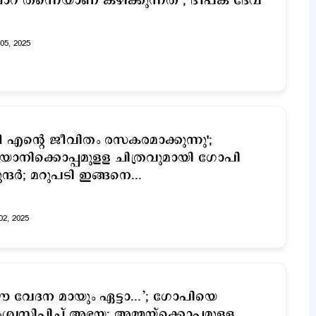
റ് തന്നെയാണ് കഴിക്കുന്നത്’; ദീപക് ദേവ്
05, 2025
ീ എന്‍റെ ജീവിതം രസകരമാക്കുന്നു';
ോനിക്കൊപ്പമുളള ചിത്രവുമായി ഗോപി
ന്ദര്‍; മറുപടി ഇങ്ങനെ...
02, 2025
 വേദന മായും ഏട്ടാ...’; ഗോപിയെ
്വസിപ്പിച്ച് അഭയ; അമ്മയ്ക്കൊപ്പമുള്ള