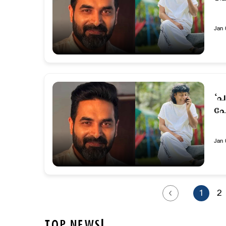
Jan 
‘പ
പോ
Jan 
1
2
TOP NEWS!