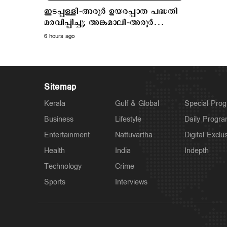
ഇടപ്പള്ളി–അരൂർ ഉയരപ്പാത പദ്ധതി
മരവിപ്പിച്ചു; അങ്കമാലി–അരൂർ
ബൈപാസ് പദ്ധതി വേഗത്തിലാക്കും
6 hours ago
Sitemap
Kerala
Gulf & Global
Special Pro
Business
Lifestyle
Daily Progr
Entertainment
Nattuvartha
Digital Exclu
Health
India
Indepth
Technology
Crime
Sports
Interviews