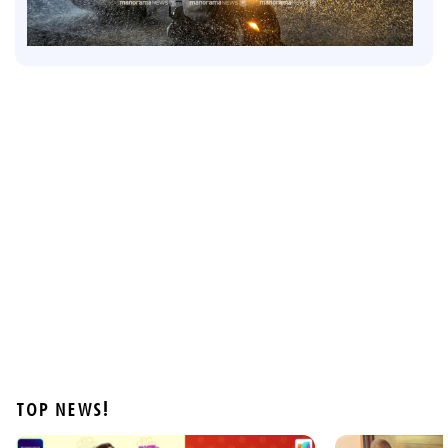
Latest
6 ജില്ലകളിൽ നാളെ അവധി; കണ്ണൂരിൽ അര്‍ധ
രാത്രിക്ക് ശേഷം ശക്തമായ മഴയ്ക്ക് സാധ്യത
4 hours ago
TOP NEWS!