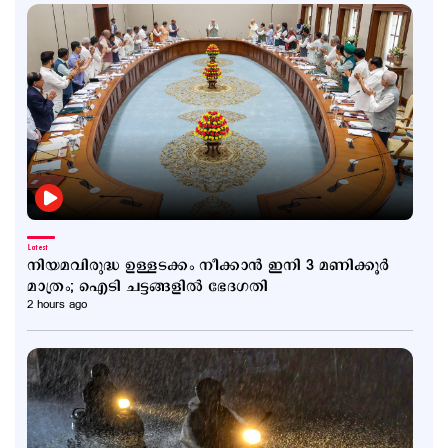
Latest
നിയമവിരുദ്ധ ഉള്ളടക്കം നീക്കാൻ ഇനി 3 മണിക്കൂർ
മാത്രം; ഐടി ചട്ടങ്ങളിൽ ഭേദഗതി
2 hours ago