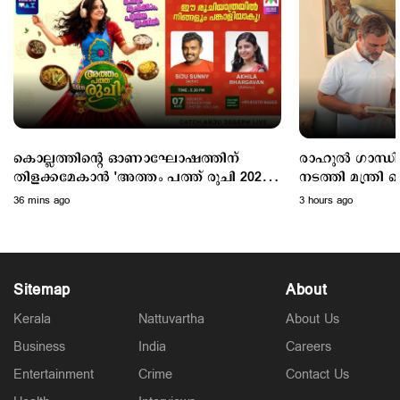
Politics
പ്രധാനമന്ത്രിയുടെ വിദേശയാത്രകൾക്ക് 2021 മുതൽ
ചെലവായത് 557 കോടി രൂപ; കണക്കുകൾ
രാജ്യസഭയിൽ
6 hours ago
കൊല്ലത്തിന്റെ ഓണാഘോഷത്തിന്
രാഹുൽ ഗാന്ധിയു
തിളക്കമേകാൻ 'അത്തം പത്ത് രുചി 2026';
നടത്തി മന്ത്രി കെ.എ തുളസി;
ഇന്നെത്തും
ഓണക്കോടിയും സ
36 mins ago
3 hours ago
Sitemap
About
Kerala
Nattuvartha
About Us
Business
India
Careers
Latest
Entertainment
Crime
Contact Us
സാമൂഹികക്ഷേമ പെൻഷൻ ഇനി ബാങ്ക്
അക്കൗണ്ടിലേക്ക്; സഹകരണ ബാങ്കുകളെ ഒഴിവാക്കി