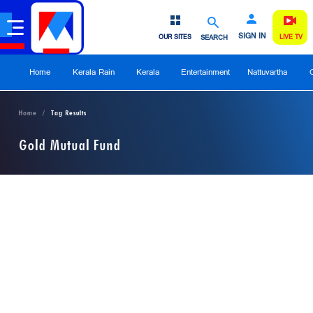
SIGN IN
OUR SITES
SEARCH
LIVE TV
Home
Kerala Rain
Kerala
Entertainment
Nattuvartha
Home
Tag Results
Gold Mutual Fund