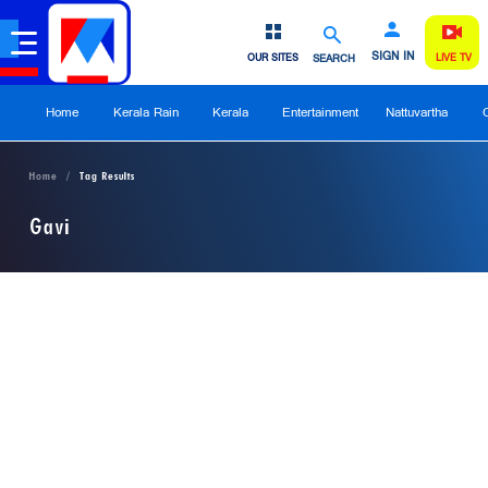
SIGN IN
OUR SITES
SEARCH
LIVE TV
Home
Kerala Rain
Kerala
Entertainment
Nattuvartha
Home
Tag Results
Gavi