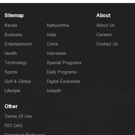
Sitemap
About
Kerala
Nattuvartha
About Us
Business
India
Careers
Latest
ആറ് ജില്ലകളില്‍ ക്യാംപുകൾ പ്രവർത്തിക്കുന്ന
Entertainment
Crime
Contact Us
വിദ്യാഭ്യാസ സ്ഥാപനങ്ങൾക്ക് നാളെ അവധി
11 hours ago
Health
Interviews
Technology
Special Programs
Sports
Daily Programs
Gulf & Global
Digital Exclusives
Lifestyle
Indepth
Other
Terms Of Use
RIO DAS