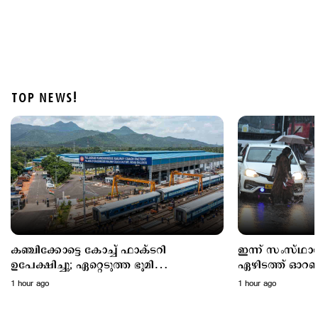
TOP NEWS!
Police Stories
15 വയസുകാരനെ കാറിടിച്ച് കൊലപ്പെടുത്തിയ കേസ്:
പ്രിയരഞ്ജന്‍റെ ശിക്ഷ സുപ്രീം കോടതി മരവിപ്പിച്ചു
10 hours ago
കഞ്ചിക്കോട്ടെ കോച്ച് ഫാക്ടറി
ഇന്ന് സംസ്ഥാന
ഉപേക്ഷിച്ചു; ഏറ്റെടുത്ത ഭൂമി
ഏഴിടത്ത് ഓറഞ്ച
എന്തുചെയ്യും?
ഇങ്ങനെ
1 hour ago
1 hour ago