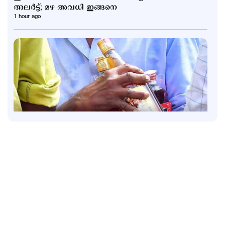
അലര്‍ട്ട്; മഴ അവധി ഇങ്ങനെ
1 hour ago
Latest
ഇനി പ്ലാസ്റ്റിക് കുപ്പികളിലെ മദ്യത്തിന് 20 രൂപ
അധികം നല്‍കേണ്ട; തീരുമാനം പിന്‍വലിച്ചു
10 hours ago