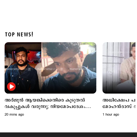
TOP NEWS!
Latest
അർജുൻ ആയങ്കിയെ പൂട്ടാന്‍ പൊലീസ്; കാപ്പ
ചുമത്തും
2 hours ago
അര്‍ജുന്‍ ആയങ്കിക്കെതിരെ കൂടുതല്‍
അധിക്ഷേപ പരാ
വകുപ്പുകള്‍ വരുന്നു; നിയമോപദേശം
മോഹൻദാസ് അറസ
തേടി പൊലീസ്
20 mins ago
1 hour ago