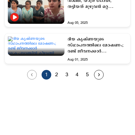
വാങ്ങി, യാത്ര പോയി;
തട്ടിയത് മുഴുവന്‍ ഒറ്റ
വര്‍ഷംകൊണ്ട് ചെലവഴിച്ചു
Aug 05, 2025
ദിയ കൃഷ്ണയുടെ
സ്ഥാപനത്തിലെ മോഷണം;
രണ്ട് ജീവനക്കാര്‍
ക്രൈംബ്രാഞ്ചില്‍ കീഴടങ്ങി
Aug 01, 2025
1
2
3
4
5