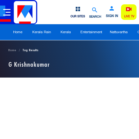
SIGN IN
OUR SITES
SEARCH
LIVE TV
Home
Kerala Rain
Kerala
Entertainment
Nattuvartha
Home
Tag Results
G Krishnakumar