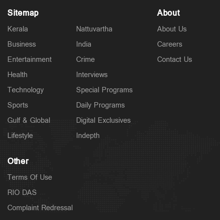
Sitemap
About
Kerala
Nattuvartha
About Us
Business
India
Careers
Latest
ബുധനാഴ്ച കണ്ണൂരിലെത്തി; സുഹൃത്തുക്കൾക്കൊപ്പം
Entertainment
Crime
Contact Us
ജോലി സ്ഥലത്ത്; അര്‍ജുന്‍ ആയങ്കിയുടെ റൂട്ട്മാപ്പ്
ഇങ്ങനെ
Health
Interviews
3 hours ago
Technology
Special Programs
Sports
Daily Programs
Gulf & Global
Digital Exclusives
Lifestyle
Indepth
Other
Terms Of Use
RIO DAS
Complaint Redressal