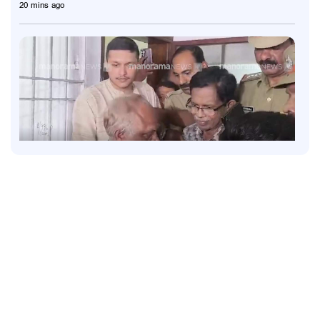
20 mins ago
Latest
അധിക്ഷേപ പരാമർശത്തിൽ ടി.ജി. മോഹൻദാസ്
അറസ്റ്റില്‍
1 hour ago