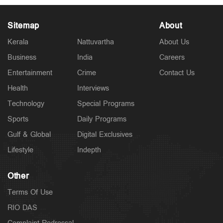
Sitemap
About
Kerala
Nattuvartha
About Us
Business
India
Careers
Spotlight
Entertainment
Crime
Contact Us
പ്രളയ രക്ഷാപ്രവർത്തിന് ഉപയോഗിച്ച വാഹനത്തിന്
7000 രൂപ പിഴ ചുമത്തി; പിന്നാലെ ഇടപെട്ട് മുഖ്യമന്ത്രി
Health
Interviews
3 hours ago
Technology
Special Programs
Sports
Daily Programs
Gulf & Global
Digital Exclusives
Lifestyle
Indepth
Other
Terms Of Use
RIO DAS