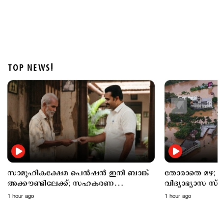
TOP NEWS!
Latest
പത്തനംതിട്ട ജില്ലയില്‍ നാളെ അവധി; 3 ജില്ലകളില്‍
തീവ്രമഴ മുന്നറിയിപ്പ്
2 hours ago
സാമൂഹികക്ഷേമ പെൻഷൻ ഇനി ബാങ്ക്
തോരാതെ മഴ; അഞ്ച് ജില്ലക
അക്കൗണ്ടിലേക്ക്; സഹകരണ
വിദ്യാഭ്യാസ സ
ബാങ്കുകളെ ഒഴിവാക്കി
അവധി
1 hour ago
1 hour ago