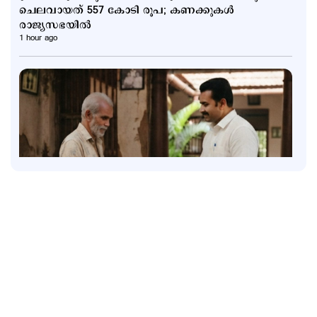
ചെലവായത് 557 കോടി രൂപ; കണക്കുകൾ
രാജ്യസഭയിൽ
1 hour ago
Latest
സാമൂഹികക്ഷേമ പെൻഷൻ ഇനി ബാങ്ക്
അക്കൗണ്ടിലേക്ക്; സഹകരണ ബാങ്കുകളെ ഒഴിവാക്കി
1 hour ago