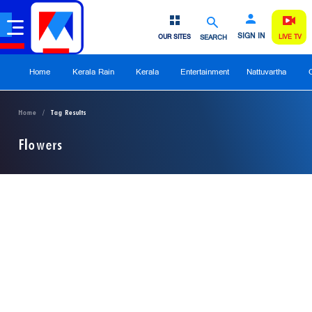
SIGN IN
OUR SITES
SEARCH
LIVE TV
Home
Kerala Rain
Kerala
Entertainment
Nattuvartha
Home
Tag Results
Flowers