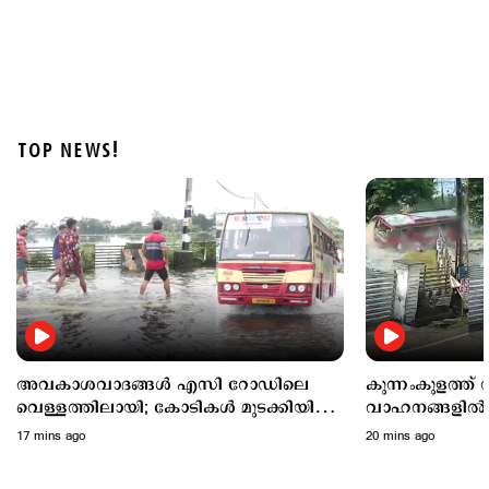
TOP NEWS!
Latest
അമിത് ഷാ എവിടെയെന്ന് ഇന്നും പ്രതിപക്ഷം;
ഖര്‍ഗെയും കിരണ്‍ റിജിജുവും തമ്മില്‍ വാക്പോര്
3 hours ago
അവകാശവാദങ്ങൾ എസി റോഡിലെ
കുന്നംകുളത്ത്
വെള്ളത്തിലായി; കോടികള്‍ മുടക്കിയിട്ടും
വാഹനങ്ങളിൽ ഇട
ആലപ്പുഴ- ചങ്ങനാശേരി റോ‍ഡില്‍
പേർക്ക് പരുക്ക്
17 mins ago
20 mins ago
വെള്ളക്കെട്ട്