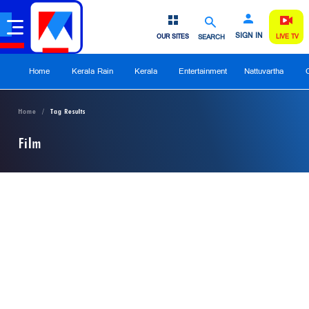
SIGN IN
OUR SITES
SEARCH
LIVE TV
Home
Kerala Rain
Kerala
Entertainment
Nattuvartha
Home
Tag Results
Film