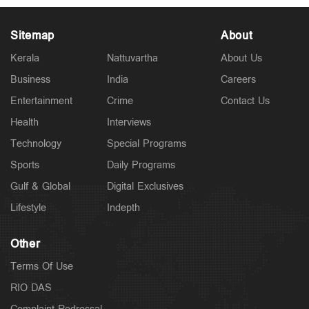
Sitemap
About
Kerala
Nattuvartha
About Us
Business
India
Careers
Latest
മുത്തങ്ങ വിധിയില്‍ പിഴവുണ്ടെന്ന് ഹൈക്കോടതി;
Entertainment
Crime
Contact Us
വിചാരണ കോടതിക്ക് വിമര്‍ശനം
3 hours ago
Health
Interviews
Technology
Special Programs
Sports
Daily Programs
Gulf & Global
Digital Exclusives
Lifestyle
Indepth
Other
Terms Of Use
RIO DAS