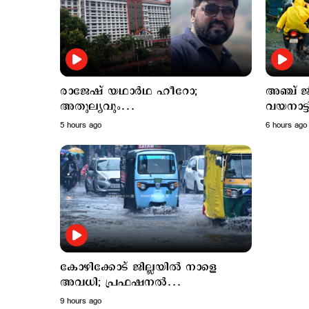
രാജേഷ് യഥാർഥ ഹീറോ;
അഞ്ച് ജ
അതുല്യവും
വയനാട്ട
സമാനതകളില്ലാത്തതുമായ ത്യാഗം:
ക്ലാസുക
5 hours ago
6 hours ago
ഹൈക്കോടതി
കോഴിക്കോട് ജില്ലയില്‍ നാളെ
അവധി; പ്രഫഷനല്‍
കോളജുകള്‍ക്ക് ബാധമകല്ല
9 hours ago