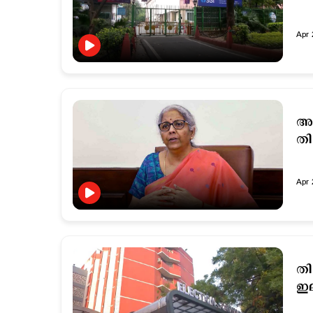
Apr 
അധ
തി
Apr 
തി
ഇല