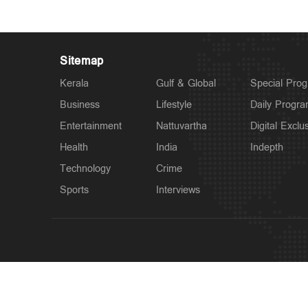
Sitemap
Kerala
Gulf & Global
Special Pro
Business
Lifestyle
Daily Progr
Entertainment
Nattuvartha
Digital Exclu
Health
India
Indepth
Technology
Crime
Sports
Interviews