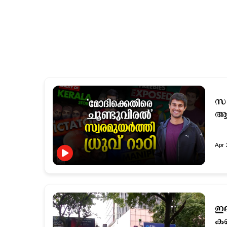
സം
ആര
Apr 
ഇല
കണ