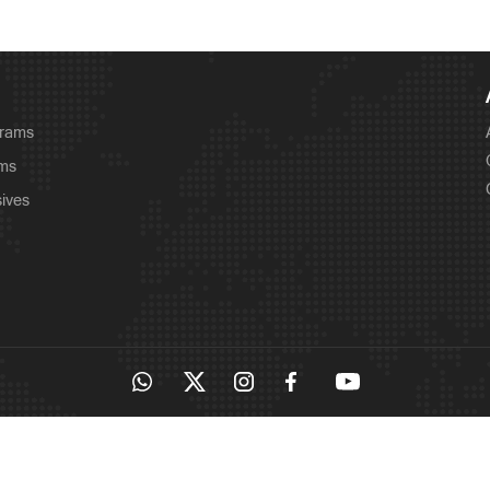
grams
ams
sives