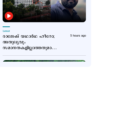
Latest
രാജേഷ് യഥാർഥ ഹീറോ;
5 hours ago
അതുല്യവും
സമാനതകളില്ലാത്തതുമായ
ത്യാഗം: ഹൈക്കോടതി
Latest