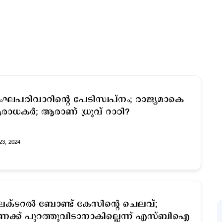
ഘപരിവാറിന്‍റെ പേടിസ്വപ്നം; രാജ്യമാകെ
ാധകര്‍; ആരാണ് ധ്രുവ് റാഠി?
23, 2024
ക്ടറല്‍ ബോണ്ട് കേസിന്റെ ചെലവ്;
ക്ക് പുറത്തുവിടാനാകില്ലെന്ന് എസ്ബിഐ