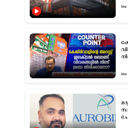
Mar 
കേ
വി
നി
Mar 
മദ
സം
ചോ