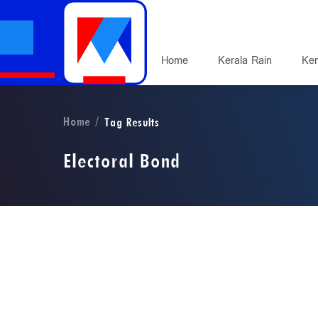
Home
Kerala Rain
Ker
Home
Tag Results
Electoral Bond