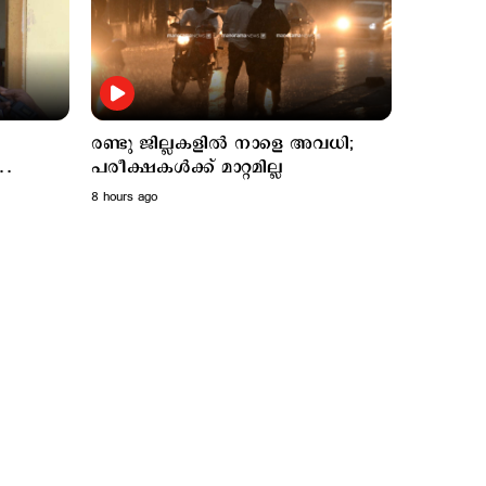
രണ്ടു ജില്ലകളില്‍ നാളെ അവധി;
പരീക്ഷകൾക്ക് മാറ്റമില്ല
8 hours ago
Latest
 എംഎം
രണ്ടു ജില്ലകളില്‍ നാളെ
8 hours ago
അവധി; പരീക്ഷകൾക്ക്
മാറ്റമില്ല