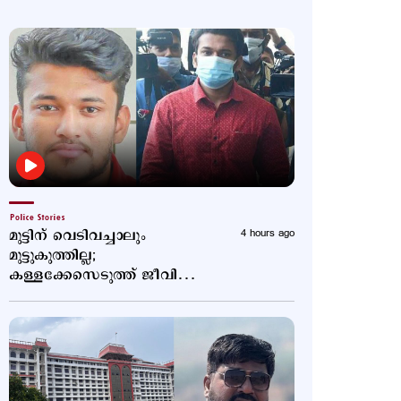
Police Stories
മുട്ടിന് വെടിവച്ചാലും
4 hours ago
മുട്ടുകുത്തില്ല;
കള്ളക്കേസെടുത്ത് ജീവിതം
താറുമാറാക്കി; വീണ്ടും
പോസ്റ്റുമായി അര്‍ജുന്‍