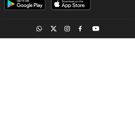
OUR SITES
Politics
തൂഫാനെ പോലെ ആയങ്കിയെ തൂക്കണം,
തൂക്കിക്കൊല്ലരുത്: എം.വി.ജയരാജന്‍
15 hours ago
MANORAMA
ONMANORAMA
THE WEEK
ONLINE