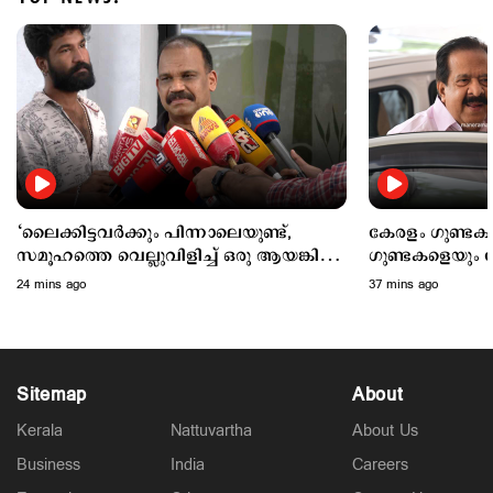
Latest
‘കടലില്‍ കാണാതായവരെ കിട്ടിയോ? ജീവിതം
നഷ്ടപ്പെട്ടയാളാണ്’; അര്‍ജുന്‍ ആയങ്കിയുടെ
പ്രതികരണം
3 hours ago
‘ലൈക്കിട്ടവര്‍ക്കും പിന്നാലെയുണ്ട്,
കേരളം ഗുണ്ടക
സമൂഹത്തെ വെല്ലുവിളിച്ച് ഒരു ആയങ്കിയും
ഗുണ്ടകളെയും പ
ഇനിയുണ്ടാവരുത്’
നിലക്ക്നിര്‍ത്ത
24 mins ago
37 mins ago
Sitemap
About
Kerala
Nattuvartha
About Us
Business
India
Careers