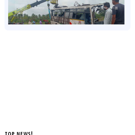
Latest
ബെംഗളൂരു അപകടം: ഡ്യൂട്ടി ക്രമീകരണത്തില്‍
വീഴ്ചയില്ല; ആരോപണം തള്ളി കെഎസ്ആർടിസി
2 hours ago
TOP NEWS!