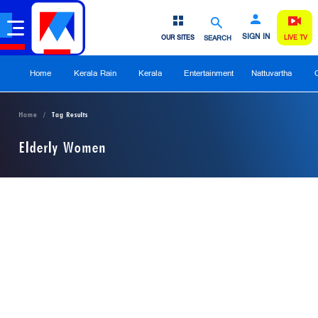
SIGN IN
OUR SITES
SEARCH
LIVE TV
Home
Kerala Rain
Kerala
Entertainment
Nattuvartha
Home
Tag Results
Elderly Women