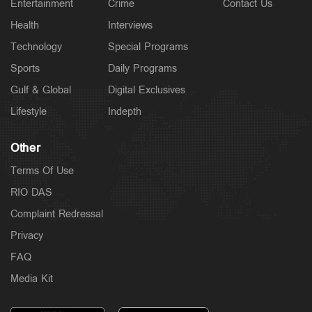
Entertainment
Crime
Contact Us
Latest
ഫ്ലാറ്റിലേക്ക് ഓട്ടോയില്‍; പൊലീസിനെ അറിയിച്ച്
Health
Interviews
ഡ്രൈവര്‍; ഓടിച്ചിട്ട് പിടിച്ചു
Technology
Special Programs
4 hours ago
Sports
Daily Programs
Gulf & Global
Digital Exclusives
Lifestyle
Indepth
Other
Terms Of Use
RIO DAS
Complaint Redressal
Privacy
Latest
FAQ
യുപിഐ സേവനങ്ങള്‍ തികച്ചും സൗജന്യമായിരിക്കും;
വ്യക്തതവരുത്തി ധനമന്ത്രാലയം
Media Kit
12 hours ago