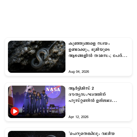
കുഞ്ഞുങ്ങളെ സ്വയം
ഉണ്ടാക്കും, ഭൂമിയുടെ
ആഴങ്ങളിൽ താമസം; പേര്
'ചെകുത്താൻ പുഴു'
Aug 04, 2026
ആർട്ടിമിസ് 2
ദൗത്യസംഘത്തിന്
ഹൂസ്റ്റണിൽ ഉജ്ജ്വല
സ്വീകരണം
Apr 12, 2026
‘ചെറുതെങ്കിലും വലിയ