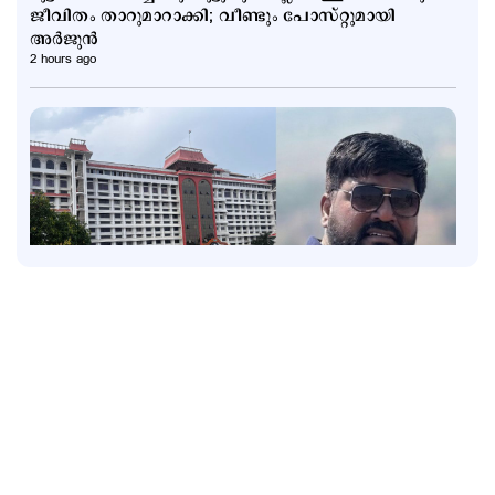
ജീവിതം താറുമാറാക്കി; വീണ്ടും പോസ്റ്റുമായി
അര്‍ജുന്‍
2 hours ago
Latest
രാജേഷ് യഥാർഥ ഹീറോ; അതുല്യവും
സമാനതകളില്ലാത്തതുമായ ത്യാഗം: ഹൈക്കോടതി
3 hours ago