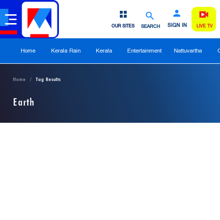
SIGN IN
OUR SITES
SEARCH
LIVE TV
Home
Kerala Rain
Kerala
Entertainment
Nattuvartha
Home
Tag Results
Earth