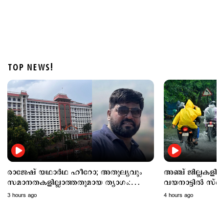
TOP NEWS!
Latest
അഞ്ച് ജില്ലകളില്‍ നാളെ അവധി; വയനാട്ടില്‍
സ്പെഷല്‍ ക്ലാസുകള്‍ക്ക് അവധി
4 hours ago
രാജേഷ് യഥാർഥ ഹീറോ; അതുല്യവും
അഞ്ച് ജില്ലകള
സമാനതകളില്ലാത്തതുമായ ത്യാഗം:
വയനാട്ടില്‍ സ്
ഹൈക്കോടതി
അവധി
3 hours ago
4 hours ago