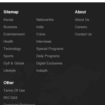
Sitemap
About
Kerala
Nattuvartha
About Us
Business
India
Careers
Kuttapathram
Entertainment
Crime
Contact Us
കേസിനായി പണം തരണം; ക്യൂ ആര്‍ കോഡ് അടക്കം
ഇന്‍സ്റ്റഗ്രാം സ്റ്റാറ്റസിട്ട് അര്‍ജുന്‍
Health
Interviews
5 hours ago
Technology
Special Programs
Sports
Daily Programs
Gulf & Global
Digital Exclusives
Lifestyle
Indepth
Other
Terms Of Use
RIO DAS