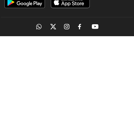
OUR SITES
Kuttapathram
സഹപ്രവർത്തകയെ ലിഫ്റ്റിൽ വച്ച് പീഡിപ്പിച്ചു;
തരുൺ തേജ്‌പാലിന് 10 വർഷം തടവ്
6 hours ago
MANORAMA
ONMANORAMA
THE WEEK
ONLINE