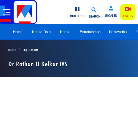
SIGN IN
OUR SITES
SEARCH
LIVE TV
Home
Kerala Rain
Kerala
Entertainment
Nattuvartha
Home
Tag Results
Dr Rathan U Kelkar IAS