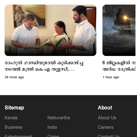
Latest
സാമൂഹികക്ഷേമ പെൻഷൻ ഇനി ബാങ്ക്
അക്കൗണ്ടിലേക്ക്; സഹകരണ ബാങ്കുകളെ ഒഴിവാക്കി
3 hours ago
രാഹുൽ ഗാന്ധിയുമായി കൂടിക്കാഴ്ച്ച
6 ജില്ലകളിൽ 
നടത്തി മന്ത്രി കെ.എ തുളസി;
അര്‍ധ രാത്രിക
ഓണക്കോടിയും സമ്മാനിച്ചു..
മഴയ്ക്ക് സാധ്
34 mins ago
1 hour ago
Sitemap
About
Kerala
Nattuvartha
About Us
Business
India
Careers
Latest
Entertainment
Crime
Contact Us