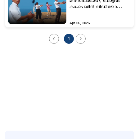
മനസിലായോ?; വോട്ടിങ്
കാംപെയിന്‍ വിഡിയോ
വൈറല്‍
Apr 06, 2026
1