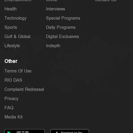
പത്തനംതിട്ട ജില്ലയില്‍ നാളെ അവധി; 3 ജില്ലകളില്‍
തീവ്രമഴ മുന്നറിയിപ്പ്
Health
Interviews
4 hours ago
Technology
Special Programs
Sports
Daily Programs
Gulf & Global
Digital Exclusives
Lifestyle
Indepth
Other
Terms Of Use
RIO DAS
Complaint Redressal
Privacy
Spotlight
പ്രളയ രക്ഷാപ്രവർത്തിന് ഉപയോഗിച്ച വാഹനത്തിന്
FAQ
7000 രൂപ പിഴ ചുമത്തി; പിന്നാലെ ഇടപെട്ട് മുഖ്യമന്ത്രി
6 hours ago
Media Kit