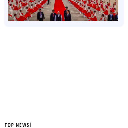
Politics
പ്രധാനമന്ത്രിയുടെ വിദേശയാത്രകൾക്ക് 2021 മുതൽ
ചെലവായത് 557 കോടി രൂപ; കണക്കുകൾ
രാജ്യസഭയിൽ
3 hours ago
TOP NEWS!