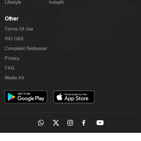
Lifestyle
Indepth
Other
Terms Of Use
RIO DAS
Complaint Redressal
Privacy
Politics
‘രാഹുലിനെതിരെ പ്രസ്താവന വേണ്ട’;
FAQ
തരൂരിനെതിരെ രൂക്ഷ പ്രതികരണവുമായി
കോൺഗ്രസ് നേതൃത്വം
Media Kit
10 hours ago