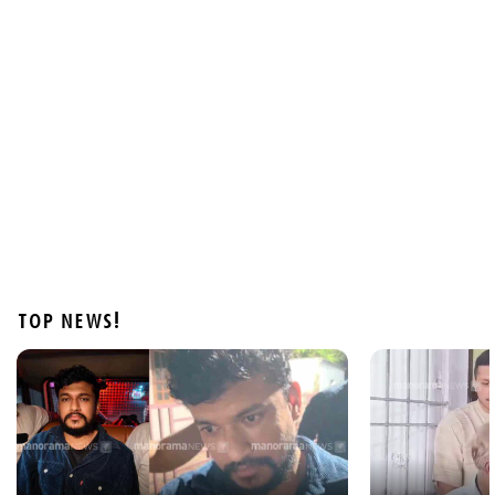
Latest
അധിക്ഷേപ പരാമർശത്തിൽ ടി.ജി. മോഹൻദാസ്
അറസ്റ്റില്‍
1 hour ago
TOP NEWS!
Latest
അർജുൻ ആയങ്കിയെ പൂട്ടാന്‍ പൊലീസ്; കാപ്പ
ചുമത്തും
2 hours ago