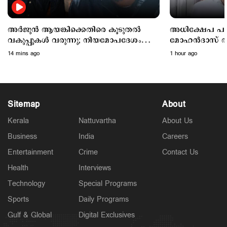
അര്‍ജുന്‍ ആയങ്കിക്കെതിരെ കൂടുതല്‍
അധിക്ഷേപ പരാ
വകുപ്പുകള്‍ വരുന്നു; നിയമോപദേശം
മോഹൻദാസ് അറസ
തേടി പൊലീസ്
14 mins ago
1 hour ago
Sitemap
About
Kerala
Nattuvartha
About Us
Business
India
Careers
Latest
ബുധനാഴ്ച കണ്ണൂരിലെത്തി; സുഹൃത്തുക്കൾക്കൊപ്പം
Entertainment
Crime
Contact Us
ജോലി സ്ഥലത്ത്; അര്‍ജുന്‍ ആയങ്കിയുടെ റൂട്ട്മാപ്പ്
ഇങ്ങനെ
Health
Interviews
3 hours ago
Technology
Special Programs
Sports
Daily Programs
Gulf & Global
Digital Exclusives