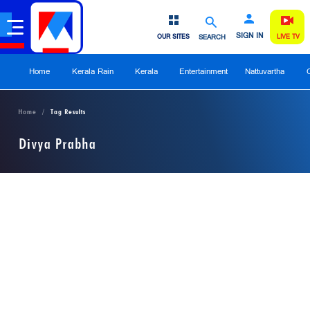
SIGN IN
OUR SITES
SEARCH
LIVE TV
Home
Kerala Rain
Kerala
Entertainment
Nattuvartha
Home
Tag Results
Divya Prabha