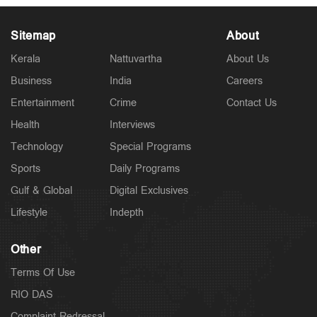
Sitemap
About
Kerala
Nattuvartha
About Us
Business
India
Careers
Latest
അതിശക്തമായ മഴ തുടരും; മൂന്ന് ജില്ലകളില്‍ റെ‍ഡ്
Entertainment
Crime
Contact Us
അലര്‍ട്ട്; 5 ജില്ലകളില്‍ ഓറഞ്ച് അലര്‍ട്ട്
3 hours ago
Health
Interviews
Technology
Special Programs
Sports
Daily Programs
Gulf & Global
Digital Exclusives
Lifestyle
Indepth
Other
Terms Of Use
RIO DAS
Complaint Redressal