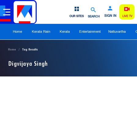
SIGN IN
OUR SITES
SEARCH
LIVE TV
Home
Kerala Rain
Kerala
Entertainment
Nattuvartha
Home
Tag Results
Digvijaya Singh