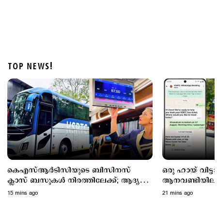
TOP NEWS!
Latest
കുന്നംകുളത്ത് സ്വകാര്യ ബസ് അഞ്ച് വാഹനങ്ങളിൽ
ഇടിച്ച് രണ്ട് മരണം; 18 പേർക്ക് പരുക്ക്
1 hour ago
കെഎസ്ആർടിസിയുടെ ബിസിനസ്
ഒരു ഹായ് വിട്ടാല
ക്ലാസ് ബസുകൾ നിരത്തിലേക്ക്; ആദ്യ
ആനവണ്ടിയിലും
സർവീസ് 13 മുതൽ
ബുക്കിങ്
15 mins ago
21 mins ago