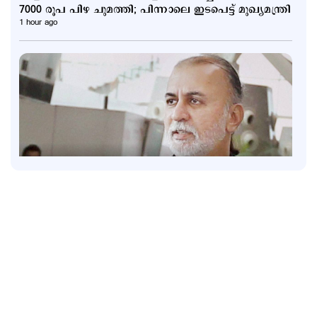
7000 രൂപ പിഴ ചുമത്തി; പിന്നാലെ ഇടപെട്ട് മുഖ്യമന്ത്രി
1 hour ago
Kuttapathram
സഹപ്രവർത്തകയെ ലിഫ്റ്റിൽ വച്ച് പീഡിപ്പിച്ചു;
തരുൺ തേജ്‌പാലിന് 10 വർഷം തടവ്
1 hour ago