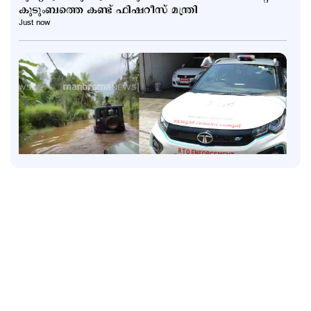
കുടുംബത്തെ കണ്ട് ഫിഷറീസ് മന്ത്രി
Just now
Latest
വാഹന പരിശോധന നടത്തും, പിഴ ഈടാക്കില്ല;
'പണി'മുടക്കിന് മോട്ടോര്‍വാഹന വകുപ്പ്
ഉദ്യോഗസ്ഥര്‍
1 hour ago