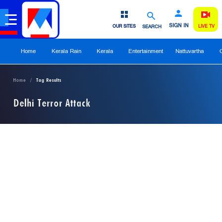
SIGN IN
OUR SITES
SEARCH
LIVE TV
Home
Kerala Rain
Kerala
Entertainment
Nattuvartha
Home
Tag Results
Delhi Terror Attack