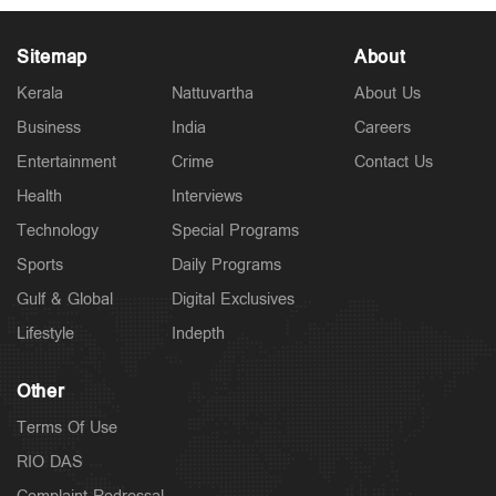
Sitemap
About
Kerala
Nattuvartha
About Us
Business
India
Careers
Entertainment
Crime
Contact Us
Latest
അര്‍ജുന്‍ ആയങ്കിക്കെതിരെ കൂടുതല്‍ വകുപ്പുകള്‍
Health
Interviews
വരുന്നു; നിയമോപദേശം തേടി പൊലീസ്
Technology
Special Programs
3 hours ago
Sports
Daily Programs
Gulf & Global
Digital Exclusives
Lifestyle
Indepth
Other
Terms Of Use
RIO DAS