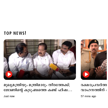
TOP NEWS!
States
'വിമാനം താഴ്ത്തിയത് വന്‍ദുരന്തം ഒഴിവാക്കാന്‍';
ആകാശച്ചുഴി അപകടത്തില്‍ വിശദീകരണവുമായി
പൈലറ്റ് അസോസിയേഷന്‍
1 hour ago
മുഖ്യമന്ത്രിയും മന്ത്രിമാരും തീരത്തേക്ക്;
രക്ഷാപ്രവര്‍ത
ജോണിന്‍റെ കുടുംബത്തെ കണ്ട് ഫിഷറീസ്
വാഹനത്തിന് പി
മന്ത്രി
അമിതാധികാരം 
Just now
57 mins ago
ഗതാഗതമന്ത്രി