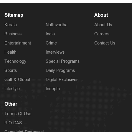
Sitemap
About
Kerala
Nattuvartha
About Us
Business
India
Careers
Spotlight
Entertainment
Crime
Contact Us
പ്രളയ രക്ഷാപ്രവർത്തിന് ഉപയോഗിച്ച വാഹനത്തിന്
7000 രൂപ പിഴ ചുമത്തി; പിന്നാലെ ഇടപെട്ട് മുഖ്യമന്ത്രി
Health
Interviews
4 hours ago
Technology
Special Programs
Sports
Daily Programs
Gulf & Global
Digital Exclusives
Lifestyle
Indepth
Other
Terms Of Use
RIO DAS