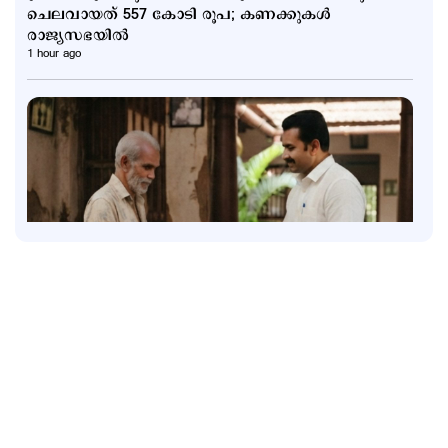
ചെലവായത് 557 കോടി രൂപ; കണക്കുകൾ
രാജ്യസഭയിൽ
1 hour ago
Latest
സാമൂഹികക്ഷേമ പെൻഷൻ ഇനി ബാങ്ക്
അക്കൗണ്ടിലേക്ക്; സഹകരണ ബാങ്കുകളെ ഒഴിവാക്കി
1 hour ago