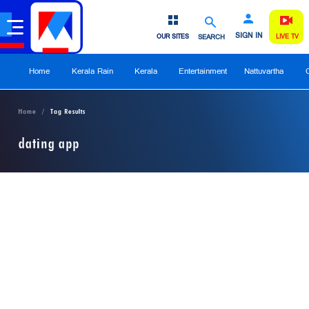
SIGN IN
OUR SITES
SEARCH
LIVE TV
Home
Kerala Rain
Kerala
Entertainment
Nattuvartha
Home
Tag Results
dating app