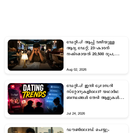
ഡേറ്റിംഗ് ആപ്പ് വഴിയുള്ള
ആദ്യ ഡേറ്റ്; 23-കാരന്
നഷ്ടമായത് 20,500 രൂപ,
കബളിപ്പിച്ച് യുവതി
Aug 02, 2026
ഡേറ്റിംഗ് ഇനി ഗ്രോസറി
സ്റ്റോറുകളിലോ? യഥാർഥ
ബന്ധങ്ങൾ തേടി ആളുകൾ
വീണ്ടും ഓഫ്‌ലൈനിലേയ്ക്ക്
Jul 24, 2026
ഡൗൺലോഡ് ചെയ്യും