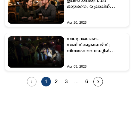
ഉപയോഗിക്കുന്നവര്‍
ജാഗ്രതൈ; യുവാവിന്
ബാറില്‍ നല്‍കേണ്ടി വന്നത്
22,000 രൂപ
Apr 20, 2026
നാലു ദശലക്ഷം
സബ്സ്ക്രൈബേഴ്സ്;
വിവാഹേതര ഡേറ്റിങ്
ആപ്പിനെ അമ്പരപ്പിച്ച്
ഇന്ത്യക്കാര്‍
Apr 03, 2026
1
2
3
...
6