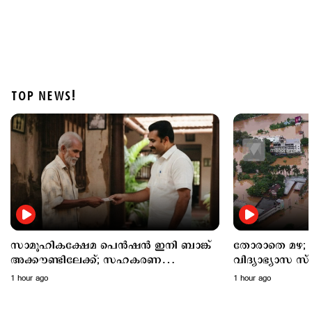
TOP NEWS!
Latest
പത്തനംതിട്ട ജില്ലയില്‍ നാളെ അവധി; 3 ജില്ലകളില്‍
തീവ്രമഴ മുന്നറിയിപ്പ്
2 hours ago
സാമൂഹികക്ഷേമ പെൻഷൻ ഇനി ബാങ്ക്
തോരാതെ മഴ; അഞ്ച് ജില്ലക
അക്കൗണ്ടിലേക്ക്; സഹകരണ
വിദ്യാഭ്യാസ സ
ബാങ്കുകളെ ഒഴിവാക്കി
അവധി
1 hour ago
1 hour ago