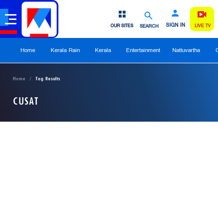
SIGN IN
OUR SITES
SEARCH
LIVE TV
Home
Kerala Rain
Kerala
Entertainment
Nattuvartha
Home
Tag Results
CUSAT