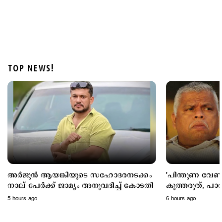
TOP NEWS!
Latest
മൂന്നുവർഷം, 217 ജീവനുകൾ; അപകടക്കെണിയായി
ബെംഗളൂരു–മൈസൂരു എക്സ്പ്രസ് ഹൈവേ
11 hours ago
അര്‍ജുന്‍ ആയങ്കിയുടെ സഹോദരനടക്കം
'പിന്തുണ വേണ്ട
നാല് പേര്‍ക്ക് ജാമ്യം അനുവദിച്ച് കോടതി
കുത്തരുത്, പാർട
ജയിലിലടക്കപ്പെട്
5 hours ago
6 hours ago
എം.വി.ജയരാജന
ആയങ്കി