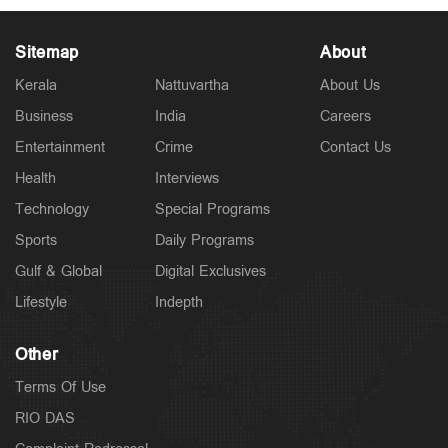
Sitemap
About
Kerala
Nattuvartha
About Us
Business
India
Careers
Latest
രക്ഷാപ്രവര്‍ത്തകന്‍ രാജേഷിന്‍റെ മൃതദേഹത്തോട്
Entertainment
Crime
Contact Us
അനാദരം; തഹസില്‍ദാരെ സസ്പെന്‍ഡ് ചെയ്യും
12 hours ago
Health
Interviews
Technology
Special Programs
Sports
Daily Programs
Gulf & Global
Digital Exclusives
Lifestyle
Indepth
Other
Terms Of Use
RIO DAS