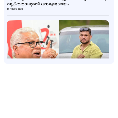
വ്യക്തതവരുത്തി ധനമന്ത്രാലയം
5 hours ago
Politics
തൂഫാനെ പോലെ ആയങ്കിയെ തൂക്കണം,
തൂക്കിക്കൊല്ലരുത്: എം.വി.ജയരാജന്‍
9 hours ago