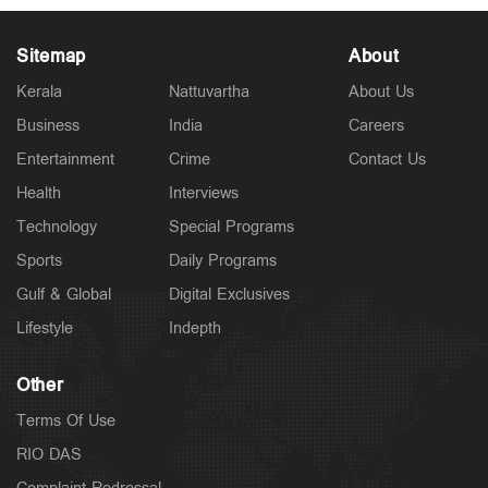
Sitemap
About
Kerala
Nattuvartha
About Us
Business
India
Careers
Politics
Entertainment
Crime
Contact Us
വന്ദേമാതരം മുഴുവന്‍ ആലപിക്കണം; കേന്ദ്ര
പ്രോട്ടോക്കോള്‍ അനുസരിക്കില്ലെന്ന് കെ.മുരളീധരന്‍
Health
Interviews
4 hours ago
Technology
Special Programs
Sports
Daily Programs
Gulf & Global
Digital Exclusives
Lifestyle
Indepth
Other
Terms Of Use
RIO DAS