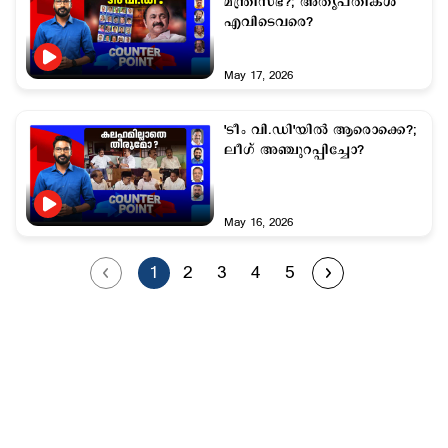
മന്ത്രിസഭ?; അതൃപ്തികള്‍
എവിടെവരെ?
May 17, 2026
'ടീം വി.ഡി'യില്‍ ആരൊക്കെ?;
ലീഗ് അഞ്ചുറപ്പിച്ചോ?
May 16, 2026
1
2
3
4
5