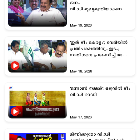
ജനം
വി.ഡി.മുഖ്യമന്ത്രിയാകണമെന്ന്
ആഗ്രഹിച്ചു; കെ.മുരളീധരന്‍
May 19, 2026
'ഇത് ടീം കേരളം'; വേദിയില്‍
പ്രതിപക്ഷത്തിനും ഇടം;
സതീശനെ പ്രശംസിച്ച് മാലാ
പാര്‍വതി
May 18, 2026
'ഒന്നാണ് നമ്മള്‍'; ഒടുവില്‍ ടീം
വി.ഡി റെഡി
May 17, 2026
മിന്നിക്കുമോ വി.ഡി