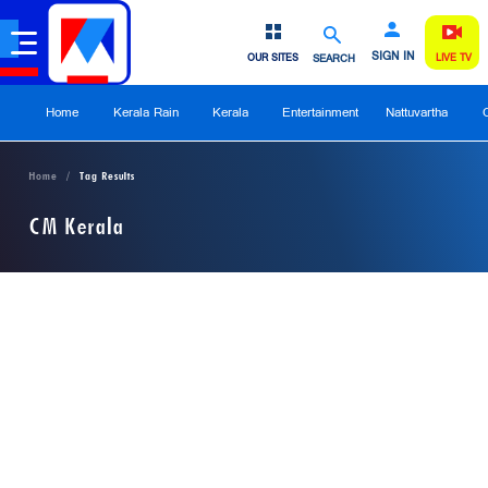
SIGN IN
OUR SITES
SEARCH
LIVE TV
Home
Kerala Rain
Kerala
Entertainment
Nattuvartha
Home
Tag Results
CM Kerala