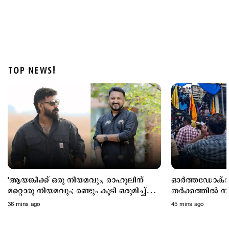
TOP NEWS!
Latest
അര്‍ജുന്‍ തലശേരി സബ് ജയിലിലേക്ക്; സഹോദരനെ
ജാമ്യത്തിലിറക്കാൻ എത്തിയത് ഗുണ്ട
3 hours ago
'ആയങ്കിക്ക് ഒരു നിയമവും, രാഹുലിന്
ഓർത്തഡോക്സ
മറ്റൊരു നിയമവും; രണ്ടും കൂടി ഒരുമിച്ച്
തർക്കത്തിൽ ന
വേണ്ടാ...'
സമവായത്തിന് മു
36 mins ago
45 mins ago