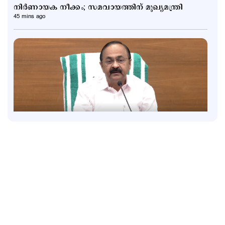
നിർണായക നീക്കം; സമവായത്തിന് മുഖ്യമന്ത്രി
45 mins ago
Latest
പിണറായി മുഖ്യമന്ത്രിയായിരുന്നപ്പോൾ 148 പേരെ
കടലിൽ കാണാതായി; ആരോപണങ്ങള്‍ക്ക്
മറുപടിയുമായി വി.ഡി
1 hour ago