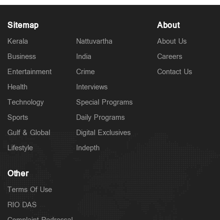
Sitemap
About
Kerala
Nattuvartha
About Us
Business
India
Careers
Latest
രക്ഷാപ്രവര്‍ത്തകന്‍ രാജേഷിന്‍റെ മൃതദേഹത്തോട്
Entertainment
Crime
Contact Us
അനാദരം; തഹസില്‍ദാരെ സസ്പെന്‍ഡ് ചെയ്യും
13 hours ago
Health
Interviews
Technology
Special Programs
Sports
Daily Programs
Gulf & Global
Digital Exclusives
Lifestyle
Indepth
Other
Terms Of Use
RIO DAS