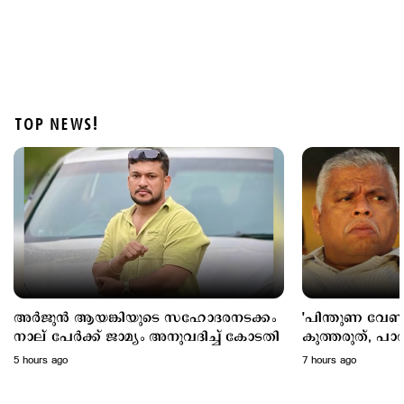
TOP NEWS!
Latest
മൂന്നുവർഷം, 217 ജീവനുകൾ; അപകടക്കെണിയായി
ബെംഗളൂരു–മൈസൂരു എക്സ്പ്രസ് ഹൈവേ
11 hours ago
അര്‍ജുന്‍ ആയങ്കിയുടെ സഹോദരനടക്കം
'പിന്തുണ വേണ്ട
നാല് പേര്‍ക്ക് ജാമ്യം അനുവദിച്ച് കോടതി
കുത്തരുത്, പാർട
ജയിലിലടക്കപ്പെട്
5 hours ago
7 hours ago
എം.വി.ജയരാജന
ആയങ്കി