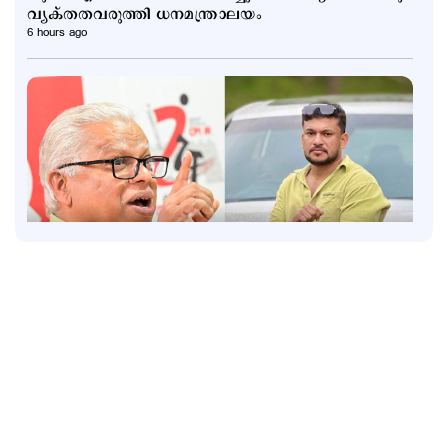
വ്യക്തതവരുത്തി ധനമന്ത്രാലയം
6 hours ago
Politics
തൂഫാനെ പോലെ ആയങ്കിയെ തൂക്കണം,
തൂക്കിക്കൊല്ലരുത്: എം.വി.ജയരാജന്‍
9 hours ago