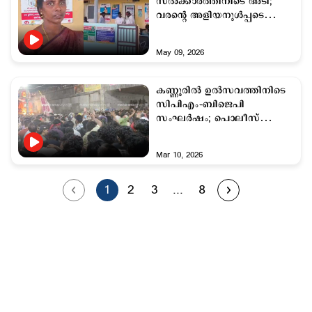
സല്‍ക്കാരത്തിനിടെ അടി;
വരന്‍റെ അളിയനുള്‍പ്പടെ
എട്ടുപേര്‍ക്ക് പരുക്ക്
May 09, 2026
കണ്ണൂരില്‍ ഉല്‍സവത്തിനിടെ
സിപിഎം–ബിജെപി
സംഘര്‍ഷം; പൊലീസ്
ലാത്തി വീശി
Mar 10, 2026
1
2
3
...
8