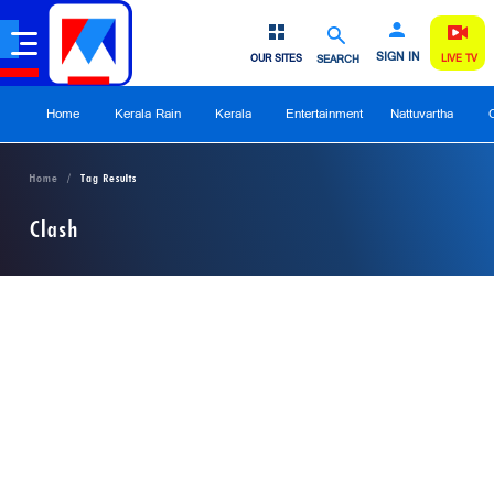
SIGN IN
OUR SITES
SEARCH
LIVE TV
Home
Kerala Rain
Kerala
Entertainment
Nattuvartha
Home
Tag Results
Clash