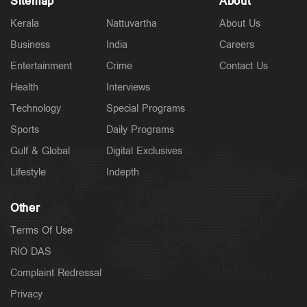
Sitemap
About
Kerala
Nattuvartha
About Us
Business
India
Careers
Latest
Entertainment
Crime
Contact Us
വാഹന പരിശോധന നടത്തും, പിഴ ഈടാക്കില്ല;
'പണി'മുടക്കിന് മോട്ടോര്‍വാഹന വകുപ്പ്
Health
Interviews
ഉദ്യോഗസ്ഥര്‍
Technology
Special Programs
2 hours ago
Sports
Daily Programs
Gulf & Global
Digital Exclusives
Lifestyle
Indepth
Other
Terms Of Use
RIO DAS
Complaint Redressal
Privacy