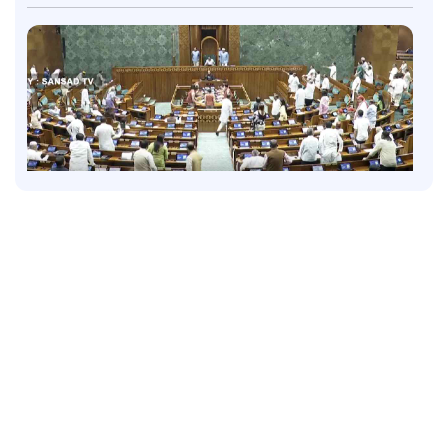
Politics
അമിത് ഷാ എന്ന് സഭയിലെത്തും? പ്രതിഷേധം
ശക്തമാക്കി പ്രതിപക്ഷം; പാര്‍ലമെന്റിലെ
ഓഫീസിലെത്തി ആഭ്യന്തര മന്ത്രി
37 mins ago