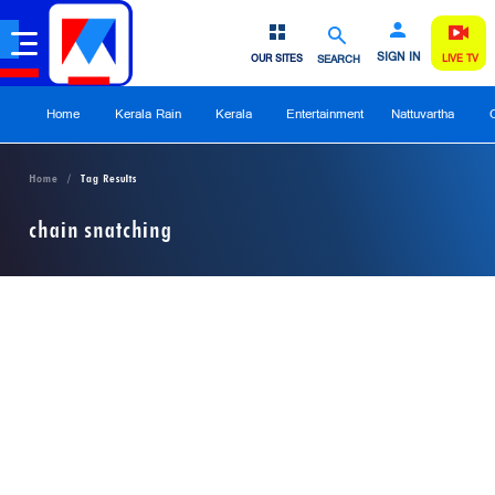
SIGN IN
OUR SITES
SEARCH
LIVE TV
Home
Kerala Rain
Kerala
Entertainment
Nattuvartha
Home
Tag Results
chain snatching