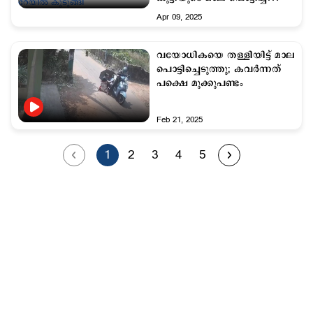
കള്ളന്‍ എക്സ് റേയില്‍
Apr 09, 2025
കുടുങ്ങി
വയോധികയെ തള്ളിയിട്ട് മാല
പൊട്ടിച്ചെടുത്തു; കവര്‍ന്നത്
പക്ഷെ മുക്കുപണ്ടം
Feb 21, 2025
1
2
3
4
5