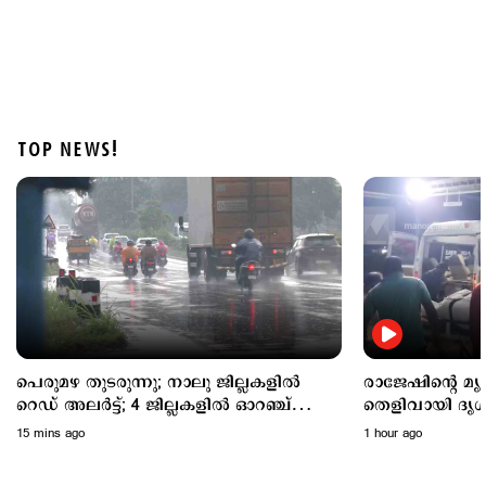
TOP NEWS!
Latest
രാജേഷിന്റെ മൃതദേഹത്തോട് അനാദരം: തെളിവായി
ദൃശ്യങ്ങൾ പുറത്ത്
1 hour ago
പെരുമഴ തുടരുന്നു; നാലു ജില്ലകളില്‍
രാജേഷിന്റെ മ
റെഡ് അലര്‍ട്ട്; 4 ജില്ലകളില്‍ ഓറഞ്ച്
തെളിവായി ദൃശ്
അലര്‍ട്ട്
15 mins ago
1 hour ago