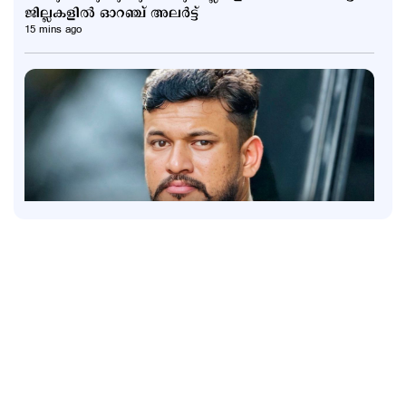
ജില്ലകളില്‍ ഓറഞ്ച് അലര്‍ട്ട്
15 mins ago
Kuttapathram
ആഭ്യന്തര മന്ത്രിക്കും പൊലീസിനും വെല്ലുവിളി;
'ആയങ്കി'യെ പൂട്ടാന്‍ 10 അംഗ പ്രത്യേക സംഘം
43 mins ago