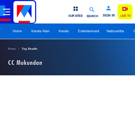
SIGN IN
OUR SITES
SEARCH
LIVE TV
Home
Kerala Rain
Kerala
Entertainment
Nattuvartha
Home
Tag Results
CC Mukundan