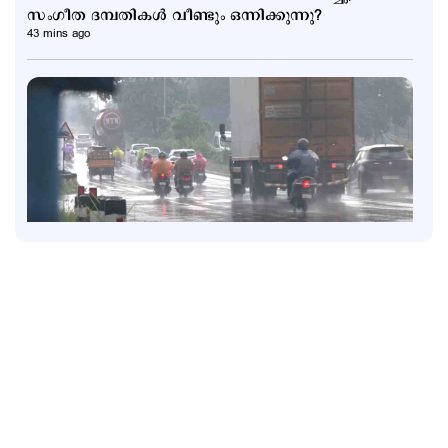
സംഗീത ദമ്പതികള്‍ വീണ്ടും ഒന്നിക്കുന്നു?
43 mins ago
Latest
പെരുമഴ തുടരുന്നു; നാലു ജില്ലകളില്‍ റെഡ് അലര്‍ട്ട്; 4
ജില്ലകളില്‍ ഓറഞ്ച് അലര്‍ട്ട്
3 hours ago