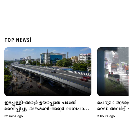
TOP NEWS!
Kuttapathram
ആഭ്യന്തര മന്ത്രിക്കും പൊലീസിനും വെല്ലുവിളി;
'ആയങ്കി'യെ പൂട്ടാന്‍ 10 അംഗ പ്രത്യേക സംഘം
3 hours ago
ഇടപ്പള്ളി–അരൂർ ഉയരപ്പാത പദ്ധതി
പെരുമഴ തുടരുന്
മരവിപ്പിച്ചു; അങ്കമാലി–അരൂർ ബൈപാസ്
റെഡ് അലര്‍ട്ട്; 
പദ്ധതി വേഗത്തിലാക്കും
അലര്‍ട്ട്
32 mins ago
3 hours ago