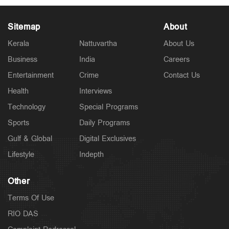
Sitemap
About
Kerala
Nattuvartha
About Us
Business
India
Careers
Latest
രാജേഷിന്റെ മൃതദേഹത്തോട് അനാദരം: തെളിവായി
Entertainment
Crime
Contact Us
ദൃശ്യങ്ങൾ പുറത്ത്
4 hours ago
Health
Interviews
Technology
Special Programs
Sports
Daily Programs
Gulf & Global
Digital Exclusives
Lifestyle
Indepth
Other
Terms Of Use
RIO DAS