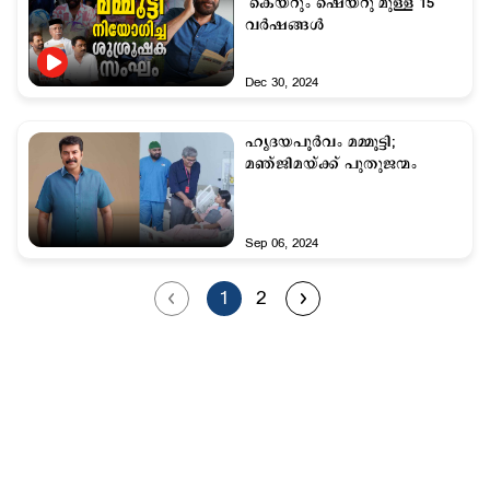
‘കെയറും ഷെയറു’മുള്ള 15
വര്‍ഷങ്ങള്‍
Dec 30, 2024
ഹൃദയപൂര്‍വം മമ്മൂട്ടി;
മഞ്ജിമയ്ക്ക് പുതുജന്മം
Sep 06, 2024
1
2