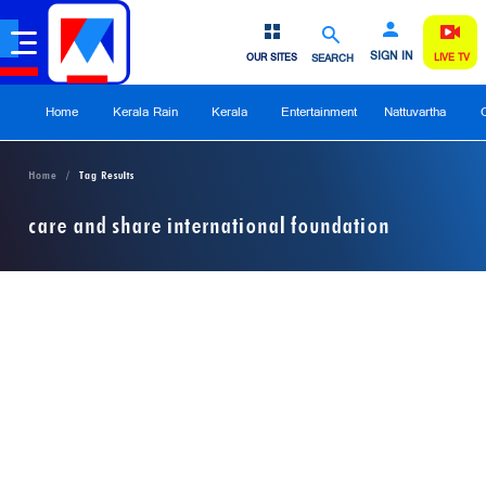
SIGN IN
OUR SITES
SEARCH
LIVE TV
Home
Kerala Rain
Kerala
Entertainment
Nattuvartha
Home
Tag Results
care and share international foundation