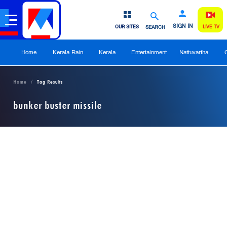
SIGN IN
OUR SITES
SEARCH
LIVE TV
Home
Kerala Rain
Kerala
Entertainment
Nattuvartha
Home
Tag Results
bunker buster missile