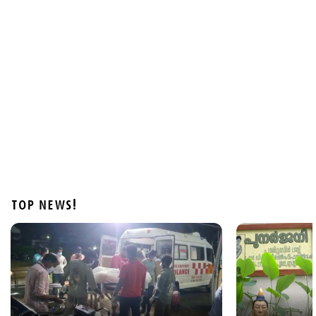
Latest
അമിത് ഷാ എവിടെയെന്ന് ഇന്നും പ്രതിപക്ഷം;
ഖര്‍ഗെയും കിരണ്‍ റിജിജുവും തമ്മില്‍ വാക്പോര്
2 hours ago
TOP NEWS!
Latest
മുത്തങ്ങ വിധിയില്‍ പിഴവുണ്ടെന്ന് ഹൈക്കോടതി;
വിചാരണ കോടതിക്ക് വിമര്‍ശനം
3 hours ago