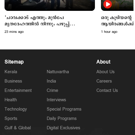
‘ചാവക്കാട് എത്തും മുന്‍പേ
ഒരു കുടിയന്‍റെ
മൃതദേഹത്തില്‍ നിന്നും പഴുപ്പ്
ആയിരങ്ങള്‍ക്ക്
പുറത്തുവന്നു, പിന്നാലെ
പ്രഫ.ജോൺസ് മം
23 mins ago
1 hour ago
ആംബുലന്‍സിനകമെല്ലാം വ്യാപിച്ചു’
'പുനര്‍ജനി'
Sitemap
About
Kerala
Nattuvartha
About Us
Business
India
Careers
Latest
പ്രതികള്‍ കോടതിയിലെത്തണം; അഭിമന്യു
Entertainment
Crime
Contact Us
വധക്കേസില്‍ നിലപാട് കടുപ്പിച്ച് കോടതി
3 hours ago
Health
Interviews
Technology
Special Programs
Sports
Daily Programs
Gulf & Global
Digital Exclusives