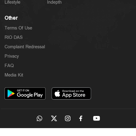
Lifestyle
Indepth
Other
Terms Of Use
RIO DAS
Complaint Redressal
Latest
ഇ.ഡി. ഉദ്യോഗസ്ഥരെ ആക്രമിച്ച കേസ്;
Privacy
ഐ.പി.ബിനുവിന് ജാമ്യം
FAQ
4 hours ago
Media Kit