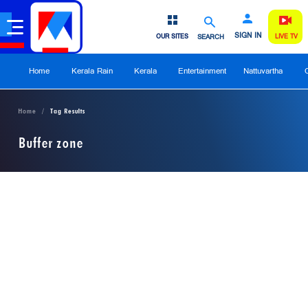
SIGN IN
OUR SITES
SEARCH
LIVE TV
Home
Kerala Rain
Kerala
Entertainment
Nattuvartha
Home
Tag Results
Buffer zone