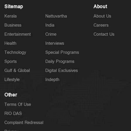
Sitemap
About
Kerala
Nattuvartha
About Us
Business
India
Careers
Politics
Entertainment
Crime
Contact Us
തൂഫാനെ പോലെ ആയങ്കിയെ തൂക്കണം,
തൂക്കിക്കൊല്ലരുത്: എം.വി.ജയരാജന്‍
Health
Interviews
12 hours ago
Technology
Special Programs
Sports
Daily Programs
Gulf & Global
Digital Exclusives
Lifestyle
Indepth
Other
Terms Of Use
RIO DAS
Complaint Redressal