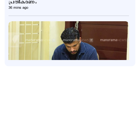
പ്രതികരണം
36 mins ago
Latest
ഫ്ലാറ്റിലേക്ക് ഓട്ടോയില്‍; പൊലീസിനെ അറിയിച്ച്
ഡ്രൈവര്‍; ഓടിച്ചിട്ട് പിടിച്ചു
1 hour ago