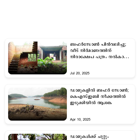
ബഫർസോൺ പിൻവലിച്ചു;
വീട് നിർമാണത്തിന്
നിരാക്ഷേപ പത്രം നൽകാതെ
കണ്ണൂർ പഴശ്ശി ജലസേചന
വിഭാഗം
Jul 20, 2025
ഡാമുകളിൽ ബഫര്‍ സോൺ;
കെഎസ്ഇബി നീക്കത്തിൽ
ഇടുക്കിയിൽ ആശങ്ക
Apr 10, 2025
ഡാമുകൾക്ക് ചുറ്റും