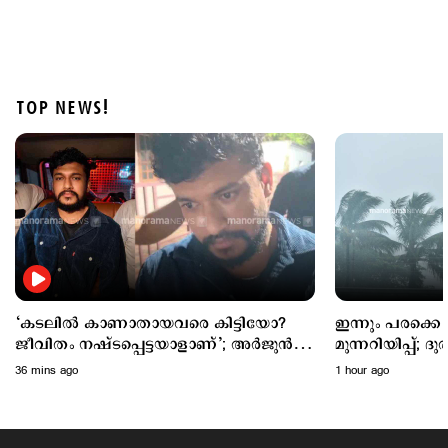
TOP NEWS!
Latest
യുപിഐ സേവനങ്ങള്‍ തികച്ചും സൗജന്യമായിരിക്കും;
വ്യക്തതവരുത്തി ധനമന്ത്രാലയം
9 hours ago
‘കടലില്‍ കാണാതായവരെ കിട്ടിയോ?
ഇന്നും പരക്കെ 
ജീവിതം നഷ്ടപ്പെട്ടയാളാണ്’; അര്‍ജുന്‍
മുന്നറിയിപ്പ്; ദ
ആയങ്കിയുടെ പ്രതികരണം
36 mins ago
1 hour ago