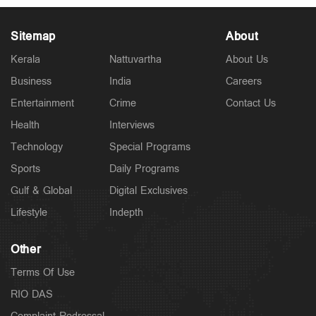
Sitemap
About
Kerala
Nattuvartha
About Us
Business
India
Careers
Politics
Entertainment
Crime
Contact Us
സിജെപി നേതാക്കളുടെ പോസ്റ്റുകള്‍ നീക്കി മെറ്റ;
നടപടി കേന്ദ്രസര്‍ക്കര്‍ താക്കീതിന് പിന്നാലെ
Health
Interviews
2 hours ago
Technology
Special Programs
Sports
Daily Programs
Gulf & Global
Digital Exclusives
Lifestyle
Indepth
Other
Terms Of Use
RIO DAS