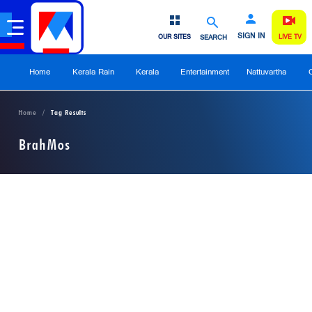
SIGN IN
OUR SITES
SEARCH
LIVE TV
Home
Kerala Rain
Kerala
Entertainment
Nattuvartha
Home
Tag Results
BrahMos