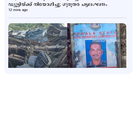
ഡ്യൂട്ടിയ്ക്ക് നിയോഗിച്ചു; ഗുരുതര ചട്ടലംഘനം
12 mins ago
Latest
കോഴിക്കോട് – ബെംഗളൂരു KSRTC സൂപ്പര്‍ ഡീലക്സ്
ഇടിച്ച് മറിഞ്ഞു; ഡ്രൈവറും കണ്ടക്ടറും മരിച്ചു; 20
പേര്‍ക്ക് പരുക്ക്
1 hour ago