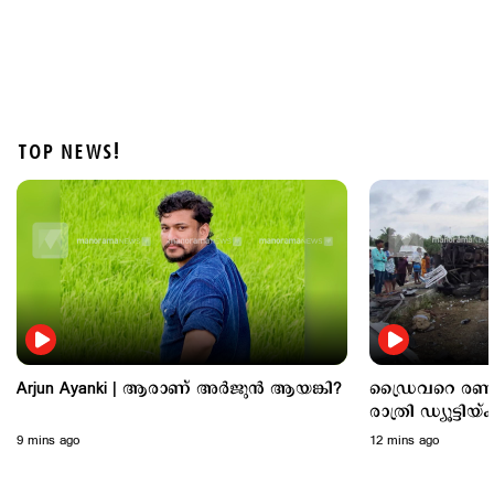
TOP NEWS!
Politics
വിദ്യാഭ്യാസ വകുപ്പിന്‍റെ 'ഫ്രീഡം' ക്വിസില്‍
സവര്‍ക്കറെ പുകഴ്ത്തി ചോദ്യം; വിവാദം
2 hours ago
Arjun Ayanki | ആരാണ് അര്‍ജുന്‍ ആയങ്കി?
ഡ്രൈവറെ രണ്ടു
രാത്രി ഡ്യൂട്ടിയ
ചട്ടലംഘനം
9 mins ago
12 mins ago