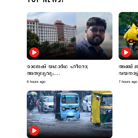
TOP NEWS!
രാജേഷ് യഥാർഥ ഹീറോ;
അഞ്ച് ജ
അതുല്യവും
വയനാട്ട
സമാനതകളില്ലാത്തതുമായ ത്യാഗം:
ക്ലാസുക
6 hours ago
7 hours ago
ഹൈക്കോടതി