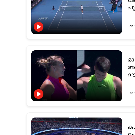
ജോ
പു
Jan 
ഓ
അ
റൗ
Jan 
കാ
പോ