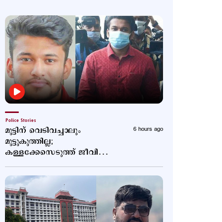
Police Stories
മുട്ടിന് വെടിവച്ചാലും
6 hours ago
മുട്ടുകുത്തില്ല;
കള്ളക്കേസെടുത്ത് ജീവിതം
താറുമാറാക്കി; വീണ്ടും
പോസ്റ്റുമായി അര്‍ജുന്‍