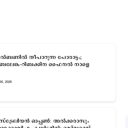
ൽബണിൽ തീപാറുന്ന പോരാട്ടം;
ബലേങ്ക–റിബക്കിന ഫൈനൽ നാളെ
30, 2026
്ട്രേലിയൻ ഓപ്പൺ: അൽക്കരാസും