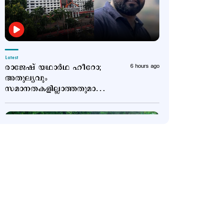
Latest
രാജേഷ് യഥാർഥ ഹീറോ;
6 hours ago
അതുല്യവും
സമാനതകളില്ലാത്തതുമായ
ത്യാഗം: ഹൈക്കോടതി
Latest