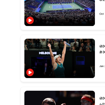
Oct 
ഓസ
മാ
Jan 
ഓസ
പു