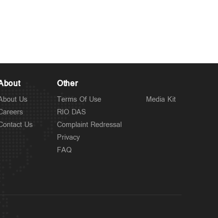
Police Stories
അര്‍ജുന്‍ തൃശൂരില്‍?;
10 hours ago
പാലിയേക്കര ടോള്‍പ്ലാസ
കടക്കുന്ന ചിത്രം പുറത്ത്;
അരിച്ചുപെറുക്കി പൊലീസ്
About
Other
About Us
Terms Of Use
Media Kit
Careers
RIO DAS
Contact Us
Complaint Redressal
Privacy
FAQ
Latest
കോഴിക്കോട് ജില്ലയില്‍
11 hours ago
നാളെ അവധി; പ്രഫഷനല്‍