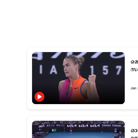
മെ
സ
Jan 
ഓസ