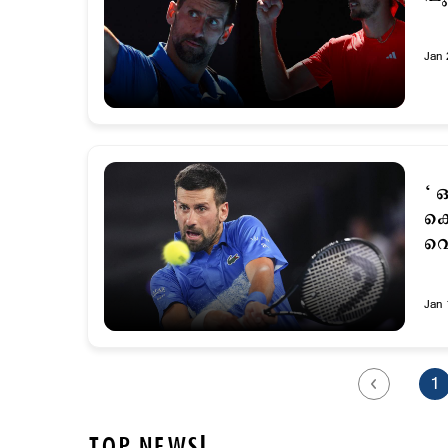
Jan 
‘ 
കൊ
വെ
Jan 
1