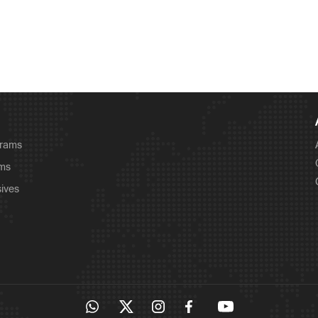
grams
ams
sives