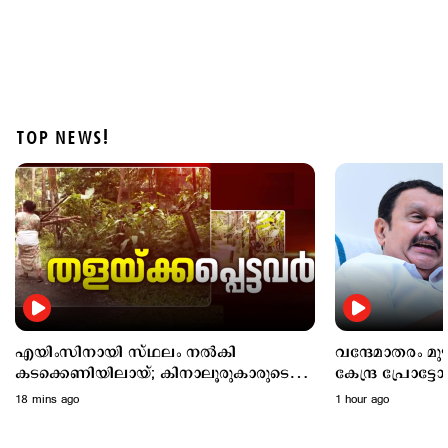
TOP NEWS!
Latest
കടലില്‍ കാണാതായവര്‍ക്കായി തിരച്ചില്‍ ഊര്‍ജിതം;
സ്‌കൂബ അംഗങ്ങളുടെ എണ്ണം കൂട്ടും
2 hours ago
എയിംസിനായി സ്ഥലം നൽകി
വന്ദേമാതരം മ
കടക്കെണിയിലായ്; കിനാലൂരുകാരുടെ
കേന്ദ്ര പ്രോട്ടോ
ദുരിതം
അനുസരിക്കില്ലെ
18 mins ago
1 hour ago