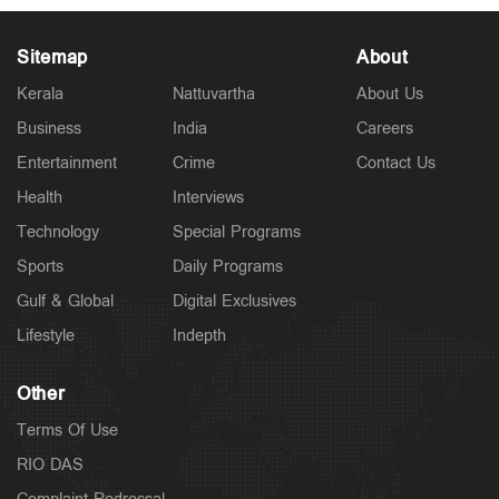
Sitemap
About
Kerala
Nattuvartha
About Us
Business
India
Careers
Latest
കേരളം ഗുണ്ടകളുടെ പറുദീസയല്ല; ഗുണ്ടകളെയും
Entertainment
Crime
Contact Us
പോറ്റി വളര്‍ത്തുന്നവരേയും നിലയ്ക്ക് നിര്‍ത്തും:
ചെന്നിത്തല
Health
Interviews
3 hours ago
Technology
Special Programs
Sports
Daily Programs
Gulf & Global
Digital Exclusives
Lifestyle
Indepth
Other
Terms Of Use
RIO DAS