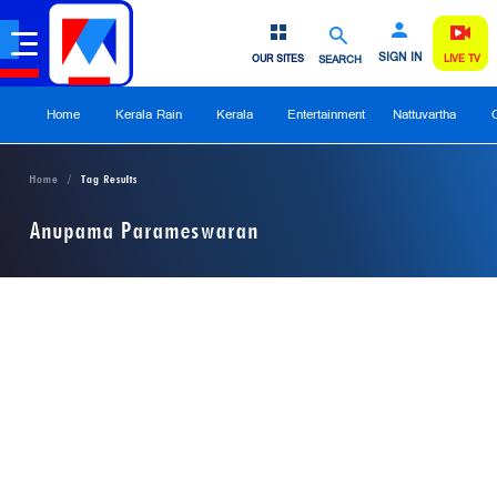
SIGN IN
OUR SITES
SEARCH
LIVE TV
Home
Kerala Rain
Kerala
Entertainment
Nattuvartha
Home
Tag Results
Anupama Parameswaran