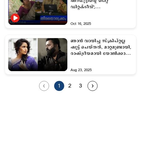
ഷറഫുദ്ദീന്റെ 'പെറ്റ്
ഡിറ്റക്ടീവ്';
തിയറ്ററുകളിലേക്ക് ഇന്ന് രണ്ട്
മലയാള ചിത്രങ്ങൾ
Oct 16, 2025
ഞാന്‍ വായിച്ച സ്ക്രിപ്റ്റല്ല
ഷൂട്ട് ചെയ്​തത്, മാറ്റമുണ്ടായി,
രാഷ്​ട്രീയമായി യോജിക്കാന്‍
പറ്റിയില്ല: അനുപമ
പരമേശ്വരന്‍
Aug 23, 2025
1
2
3