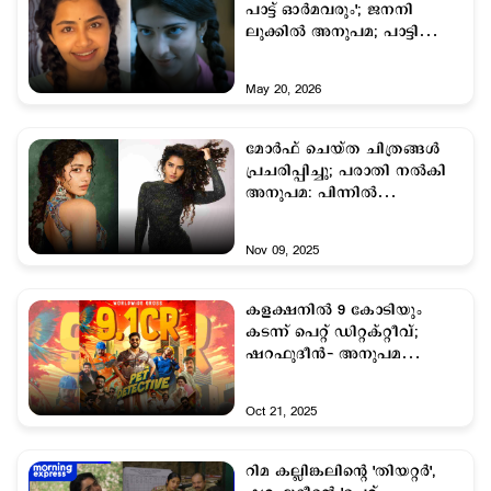
പാട്ട് ഓര്‍മവരും'; ജനനി
ലുക്കില്‍ അനുപമ; പാട്ടിനും
കയ്യടി
May 20, 2026
മോർഫ് ചെയ്ത ചിത്രങ്ങൾ
പ്രചരിപ്പിച്ചു; പരാതി നൽകി
അനുപമ: പിന്നിൽ
ഇരുപതുകാരി
Nov 09, 2025
കളക്ഷനിൽ 9 കോടിയും
കടന്ന് പെറ്റ് ഡിറ്റക്റ്റീവ്;
ഷറഫുദീൻ- അനുപമ
പരമേശ്വരൻ ചിത്രം
ബ്ലോക്ക്ബസ്റ്ററിലേക്ക്
Oct 21, 2025
റിമ കല്ലിങ്കലിന്റെ 'തിയറ്റർ',