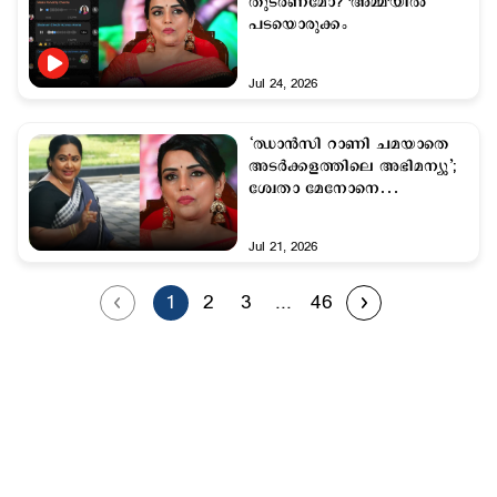
തുടരണമോ? 'അമ്മ'യിൽ
പടയൊരുക്കം
Jul 24, 2026
‘ഝാൻസി റാണി ചമയാതെ
അടർക്കളത്തിലെ അഭിമന്യു’;
ശ്വേതാ മേനോനെ
കടന്നാക്രമിച്ച് നടി ഉഷ
Jul 21, 2026
1
2
3
...
46