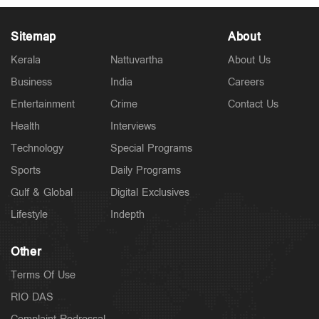
Sitemap
About
Kerala
Nattuvartha
About Us
Business
India
Careers
Latest
സുപ്രീംകോടതിക്ക് മുന്നില്‍ ചിട്ടി തട്ടിപ്പിന്
Entertainment
Crime
Contact Us
ഇരയായവരുടെ അസാധാരണ പ്രതിഷേധം
2 hours ago
Health
Interviews
Technology
Special Programs
Sports
Daily Programs
Gulf & Global
Digital Exclusives
Lifestyle
Indepth
Other
Terms Of Use
RIO DAS