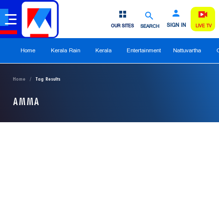
SIGN IN
OUR SITES
SEARCH
LIVE TV
Home
Kerala Rain
Kerala
Entertainment
Nattuvartha
Home
Tag Results
AMMA