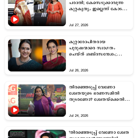
പരാതി; കേസെടുക്കാവുന്ന
കുറ്റകൃത്യം ഇല്ലെന്ന് കോടതി;
അന്‍സിബയ്ക്ക് തിരിച്ചടി
Jul 27, 2026
കുറ്റാരോപിതരായ
പുരുഷന്മാരെ സ്വാഗതം
ചെയ്ത് ശബ്ദസന്ദേശം;
വിശദീകരണവുമായി മാലാ
പാര്‍വതി
Jul 26, 2026
തിരഞ്ഞെടുപ്പ് വേണോ
ശ്വേതയുടെ ഭരണസമിതി
തുടരണോ? ശ്വേതയ്ക്കെതിരെ
'അമ്മ'യിൽ പടയൊരുക്കം
Jul 24, 2026
'തിരഞ്ഞെടുപ്പ് വേണോ ശ്വേത