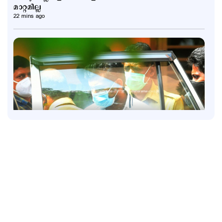
മാറ്റമില്ല
22 mins ago
Police Stories
അര്‍ജുന്‍ തൃശൂരില്‍?; പാലിയേക്കര ടോള്‍പ്ലാസ
കടക്കുന്ന ചിത്രം പുറത്ത്; അരിച്ചുപെറുക്കി പൊലീസ്
1 hour ago