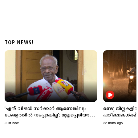
TOP NEWS!
Latest
കോഴിക്കോട് ജില്ലയില്‍ നാളെ അവധി; പ്രഫഷനല്‍
കോളജുകള്‍ക്ക് ബാധമകല്ല
2 hours ago
'ഏത് വിജയ് സര്‍ക്കാര്‍ ആണെങ്കിലും
രണ്ടു ജില്ലകള
കേരളത്തില്‍ നടപ്പാകില്ല'; മുല്ലപ്പെരിയാര്‍
പരീക്ഷകൾക്ക് മാ
വിഷയത്തില്‍ പ്രതികരിച്ച് എംഎം മണി
Just now
22 mins ago