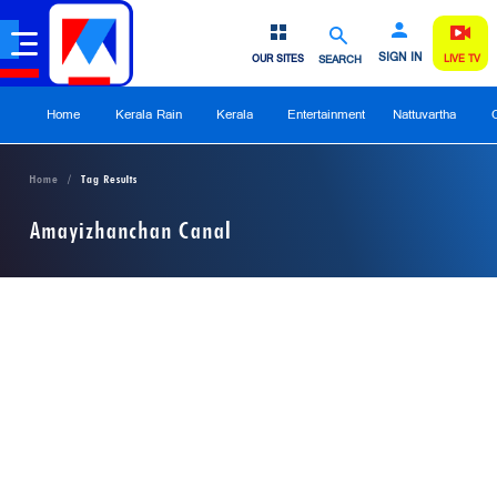
SIGN IN
OUR SITES
SEARCH
LIVE TV
Home
Kerala Rain
Kerala
Entertainment
Nattuvartha
Home
Tag Results
Amayizhanchan Canal