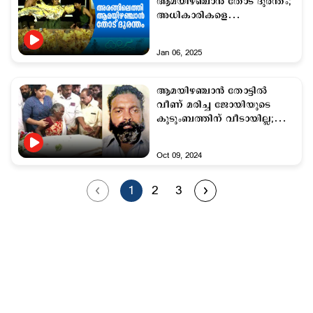
ആമയിഴഞ്ചാന്‍ തോട് ദുരന്തം;
അധികാരികളെ
ഓര്‍മപ്പെടുത്തിയും,
വിമര്‍ശിച്ചും നാടകം‘കക്കൂസ് ’
Jan 06, 2025
ആമയിഴഞ്ചാൻ തോട്ടിൽ
വീണ് മരിച്ച ജോയിയുടെ
കുടുംബത്തിന് വീടായില്ല;
നടപടികൾ പ്രതിസന്ധിയിൽ
Oct 09, 2024
1
2
3