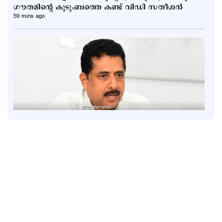
ഗൗതമിന്‍റെ കുടുംബത്തെ കണ്ട് വിഡി സതീശന്‍
59 mins ago
Politics
വന്ദേമാതരം പൂർണമായി ആലപിക്കണോ? ചീഫ്
സെക്രട്ടറിയുടെ കത്തില്‍ ആശയക്കുഴപ്പം തുടരുന്നു
1 hour ago