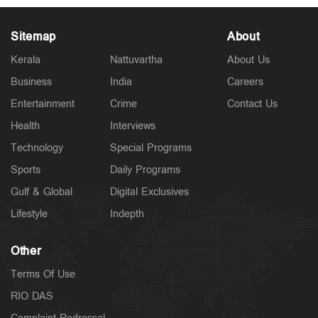
Sitemap
About
Kerala
Nattuvartha
About Us
Business
India
Careers
Latest
Entertainment
Crime
Contact Us
വാഹന പരിശോധന നടത്തും, പിഴ ഈടാക്കില്ല;
'പണി'മുടക്കിന് മോട്ടോര്‍വാഹന വകുപ്പ്
Health
Interviews
ഉദ്യോഗസ്ഥര്‍
Technology
Special Programs
3 hours ago
Sports
Daily Programs
Gulf & Global
Digital Exclusives
Lifestyle
Indepth
Other
Terms Of Use
RIO DAS