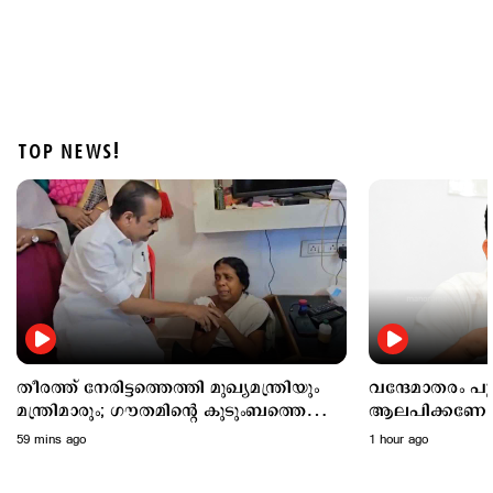
TOP NEWS!
Politics
അമിത് ഷാ എന്ന് സഭയിലെത്തും? പ്രതിഷേധം
ശക്തമാക്കി പ്രതിപക്ഷം; പാര്‍ലമെന്റിലെ
ഓഫീസിലെത്തി ആഭ്യന്തര മന്ത്രി
1 hour ago
തീരത്ത് നേരിട്ടത്തെത്തി മുഖ്യമന്ത്രിയും
വന്ദേമാതരം 
മന്ത്രിമാരും; ഗൗതമിന്‍റെ കുടുംബത്തെ
ആലപിക്കണോ? ച
കണ്ട് വിഡി സതീശന്‍
കത്തില്‍ ആശയക്
59 mins ago
1 hour ago