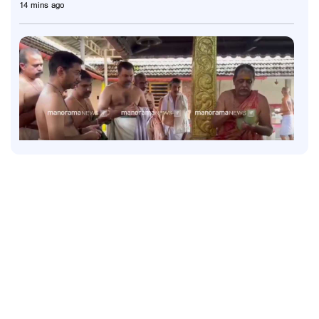
14 mins ago
Latest
ശബരിമലയിലെ ദോഷങ്ങൾ മാറാന്‍
മൂകാംബികയിലും കാസർകോടും പ്രത്യേക പൂജ;
ദൃശ്യങ്ങൾ പുറത്ത്
1 hour ago