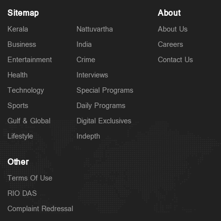
Sitemap
About
Kerala
Nattuvartha
About Us
Business
India
Careers
Latest
Entertainment
Crime
Contact Us
ഇന്ന് സംസ്ഥാനത്ത് പരക്കെ മഴ; ഏഴിടത്ത് ഓറഞ്ച്
അലര്‍ട്ട്; മഴ അവധി ഇങ്ങനെ
Health
Interviews
4 hours ago
Technology
Special Programs
Sports
Daily Programs
Gulf & Global
Digital Exclusives
Lifestyle
Indepth
Other
Terms Of Use
RIO DAS
Complaint Redressal