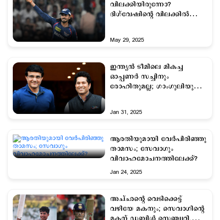
വിലക്കിയിരുന്നോ?
ദിഗ്‍വേഷിന്‍റെ വിലക്കില്‍
ചോദ്യവുമായി സെവാഗ്
May 29, 2025
ഇന്ത്യന്‍ ടീമിലെ മികച്ച
ഓപ്പണര്‍ സച്ചിനും
രോഹിതുമല്ല; ഗാംഗുലിയുടെ
താരം ഇതാ....
Jan 31, 2025
ആരതിയുമായി വേര്‍പിരിഞ്ഞു
താമസം; സേവാഗും
വിവാഹമോചനത്തിലേക്ക്?
Jan 24, 2025
അച്ഛന്‍റെ വെടിക്കെട്ട്
വഴിയേ മകനും; സെവാഗിന്‍റെ
മകന് ഡബിള്‍ സെഞ്ച്വറി,