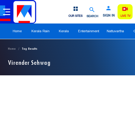
SIGN IN
OUR SITES
SEARCH
LIVE TV
Home
Kerala Rain
Kerala
Entertainment
Nattuvartha
Home
Tag Results
Virender Sehwag