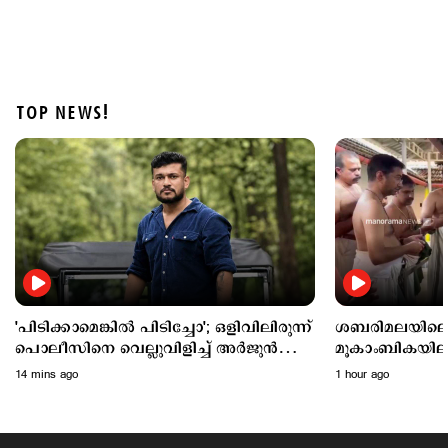
TOP NEWS!
Latest
ശബരിമല നെയ്യ് ക്രമക്കേട്; ദേവസ്വം മുന്‍ പ്രസിഡന്‍റ്
പി.എസ്.പ്രശാന്തിനെ പ്രതി ചേര്‍ക്കും
2 hours ago
'പിടിക്കാമെങ്കിൽ പിടിച്ചോ'; ഒളിവിലിരുന്ന്
ശബരിമലയിലെ 
പൊലീസിനെ വെല്ലുവിളിച്ച് അർജുൻ
മൂകാംബികയില
ആയങ്കി
പ്രത്യേക പൂജ; 
14 mins ago
1 hour ago