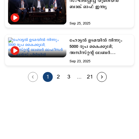
സംഘടിപ്പിച്ച് യൂണിയൻ
ബാങ്ക് ഓഫ് ഇന്ത്യ
Sep 25, 2025
ഹോട്ടൽ ഉടമയിൽ നിന്നും
5000 രൂപ കൈക്കൂലി;
അസിസ്റ്റന്റ് ലേബർ
ഓഫീസർ വിജിലൻസ്
Sep 23, 2025
പിടിയിൽ
1
2
3
...
21