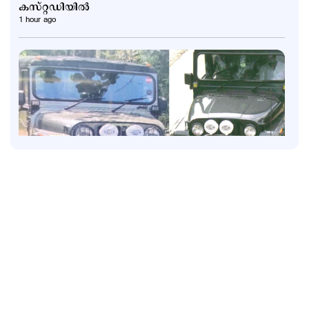
കസ്റ്റഡിയില്‍
1 hour ago
Kuttapathram
രക്ഷാപ്രവര്‍ത്തനത്തിന് പിഴ; ഉദ്യോഗസ്ഥര്‍ക്ക്
സസ്പെന്‍ഷന്‍; നടപടിക്കെതിരെ പ്രതിഷേധം
2 hours ago