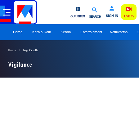
SIGN IN
OUR SITES
SEARCH
LIVE TV
Home
Kerala Rain
Kerala
Entertainment
Nattuvartha
Home
Tag Results
Vigilance