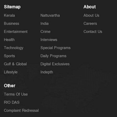
Sitemap
About
Kerala
Nattuvartha
About Us
Business
India
Careers
Entertainment
Crime
Contact Us
Latest
റൗഡികള്‍ പലതും പറയും; ആയങ്കിക്കെതിരെ തോക്ക്
Health
Interviews
ഉപയോഗിക്കാന്‍ നിര്‍ദേശിച്ചത് അറിയില്ല; ചെന്നിത്തല
Technology
Special Programs
3 hours ago
Sports
Daily Programs
Gulf & Global
Digital Exclusives
Lifestyle
Indepth
Other
Terms Of Use
RIO DAS
Complaint Redressal