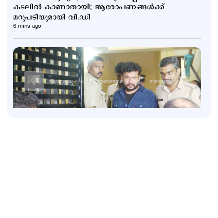
കടലിൽ കാണാതായി; ആരോപണങ്ങള്‍ക്ക്
മറുപടിയുമായി വി.ഡി
6 mins ago
Latest
അര്‍ജുന്‍ തലശേരി സബ് ജയിലിലേക്ക്;
ജാമ്യത്തിലിറക്കാൻ എത്തിയത് ഗുണ്ട
1 hour ago