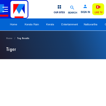
SIGN IN
OUR SITES
SEARCH
LIVE TV
Home
Kerala Rain
Kerala
Entertainment
Nattuvartha
Home
Tag Results
Tiger