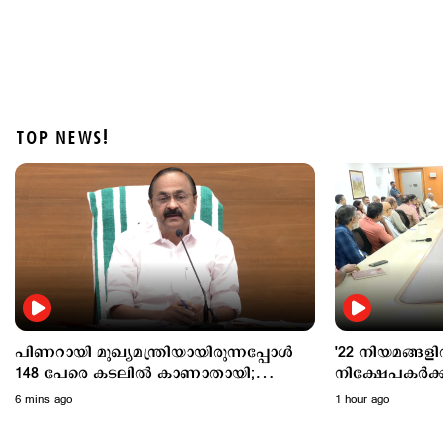
TOP NEWS!
Politics
വന്ദേമാതരം മുഴുവന്‍ ആലപിക്കണം; കേന്ദ്ര
പ്രോട്ടോക്കോള്‍ അനുസരിക്കില്ലെന്ന് കെ.മുരളീധരന്‍
2 hours ago
പിണറായി മുഖ്യമന്ത്രിയായിരുന്നപ്പോൾ
'22 നിയമങ്ങളില
148 പേരെ കടലിൽ കാണാതായി;
നിക്ഷേപകര്‍ക
ആരോപണങ്ങള്‍ക്ക് മറുപടിയുമായി
പ്രഖ്യാപനവുമായ
6 mins ago
1 hour ago
വി.ഡി