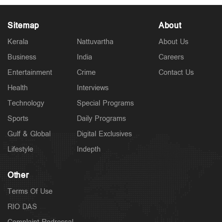
Sitemap
About
Kerala
Nattuvartha
About Us
Business
India
Careers
Latest
Entertainment
Crime
Contact Us
വാടക വീട്ടില്‍ ഗര്‍ഭിണി അബോധാവസ്ഥയില്‍;
ചികിത്സയിലിരിക്കെ മരണം
Health
Interviews
4 hours ago
Technology
Special Programs
Sports
Daily Programs
Gulf & Global
Digital Exclusives
Lifestyle
Indepth
Other
Terms Of Use
RIO DAS