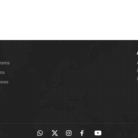
grams
ams
sives