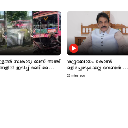
ുളത്ത് സ്വകാര്യ ബസ് അഞ്ച്
'കുറ്റബോധം കൊണ്ട്
ളിൽ ഇടിച്ച് രണ്ട് മരണം;
ഒളിച്ചോടുകയല്ല വേണ്ടത്,
ക് പരുക്ക്
ഉത്തരവിട്ടത് താനാണെന്ന് 
23 mins ago
ഷാ പറയണം'