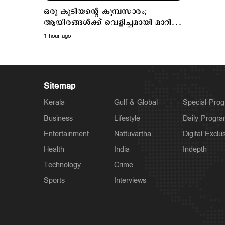
ഒരു കുടിയന്‍റെ കുമ്പസാരം;
ആയിരങ്ങള്‍ക്ക് വെളിച്ചമായി മാറിയ
പ്രഫ.ജോൺസ് മംഗലം തുടക്കമിട്ട
1 hour ago
'പുനര്‍ജനി'
Sitemap
Kerala
Gulf & Global
Special Pro
Business
Lifestyle
Daily Progr
Entertainment
Nattuvartha
Digital Exclu
Health
India
Indepth
Technology
Crime
Sports
Interviews