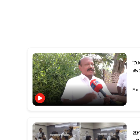
'വ
കാ
Mar 
ഇന