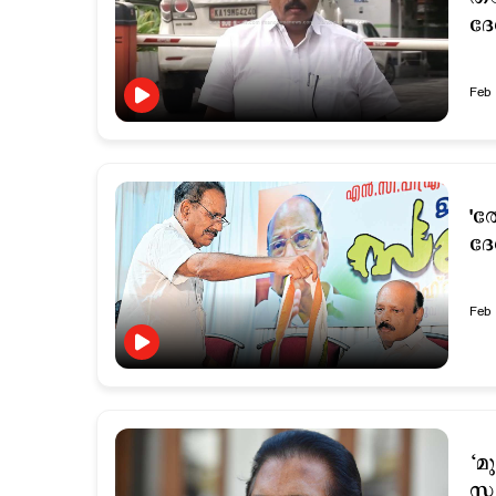
ദേ
Feb 
'
ദേ
Feb 
‘മ
സം