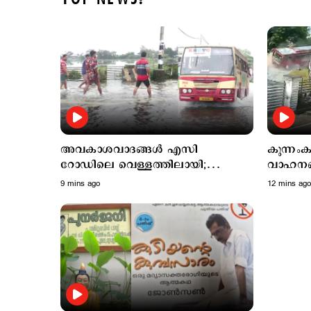
അവകാശവാദങ്ങൾ എസി
കുന്നംക
റോഡിലെ വെള്ളത്തിലായി;
വാഹനങ്ങ
കോടികള്‍ മുടക്കിയിട്ടും ആലപ്പുഴ-
18 പേർക്
9 mins ago
12 mins ago
ചങ്ങനാശേരി റോ‍ഡില്‍ വെള്ളക്കെട്ട്