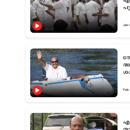
എന
പു
Jan 
തേ
അധ
ശശ
Feb 
എ
തയ