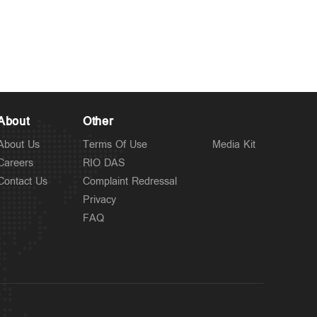
Latest
ഇ.ഡി. ഉദ്യോഗസ്ഥരെ
4 hours ago
ആക്രമിച്ച കേസ്;
ഐ.പി.ബിനുവിന് ജാമ്യം
About
Other
About Us
Terms Of Use
Media Kit
Careers
RIO DAS
Contact Us
Complaint Redressal
Privacy
FAQ
Kuttapathram
പത്തനംതിട്ടയില്‍ പത്താം
5 hours ago
ക്ലാസുകാരിയെ പീ‍ഡിപ്പിച്ചു;