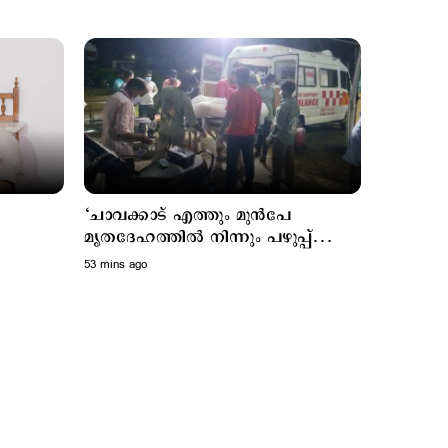
Latest
പ്രതികള്‍
3 hours ago
‘ചാവക്കാട് എത്തും മുന്‍പേ
കോടതിയിലെത്തണം;
മൃതദേഹത്തില്‍ നിന്നും പഴുപ്പ്
അഭിമന്യു വധക്കേസില്‍
അമിത്
പുറത്തുവന്നു, പിന്നാലെ
53 mins ago
നിലപാട് കടുപ്പിച്ച് കോടതി
ആംബുലന്‍സിനകമെല്ലാം വ്യാപിച്ചു’