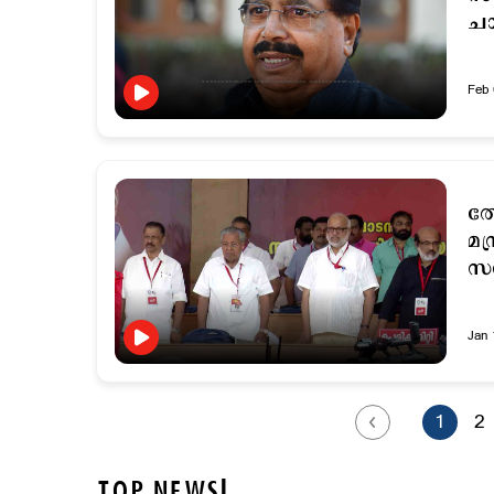
ച
Feb 
ത
മന
സമ
Jan 
1
2
TOP NEWS!