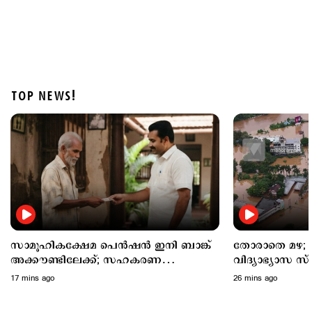
TOP NEWS!
Spotlight
പ്രളയ രക്ഷാപ്രവർത്തിന് ഉപയോഗിച്ച വാഹനത്തിന്
7000 രൂപ പിഴ ചുമത്തി; പിന്നാലെ ഇടപെട്ട് മുഖ്യമന്ത്രി
2 hours ago
സാമൂഹികക്ഷേമ പെൻഷൻ ഇനി ബാങ്ക്
തോരാതെ മഴ; നാല് ജില്ലകള
അക്കൗണ്ടിലേക്ക്; സഹകരണ
വിദ്യാഭ്യാസ സ
ബാങ്കുകളെ ഒഴിവാക്കി
അവധി
17 mins ago
26 mins ago