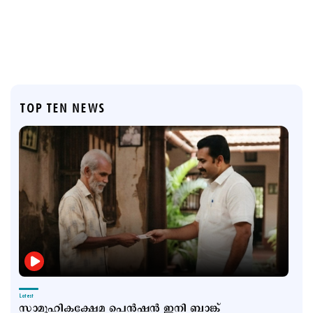
TOP TEN NEWS
Latest
സാമൂഹികക്ഷേമ പെൻഷൻ ഇനി ബാങ്ക്