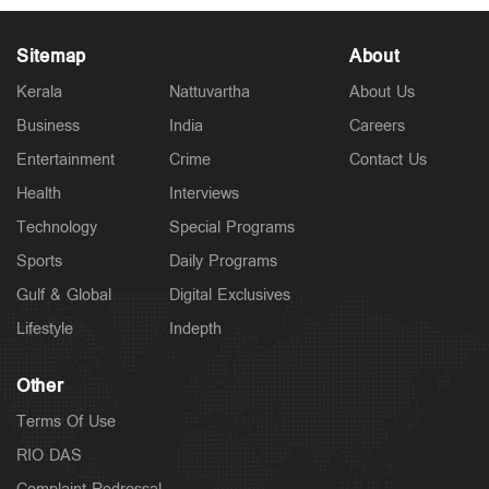
Sitemap
About
Kerala
Nattuvartha
About Us
Business
India
Careers
Kuttapathram
സഹപ്രവർത്തകയെ ലിഫ്റ്റിൽ വച്ച് പീഡിപ്പിച്ചു;
Entertainment
Crime
Contact Us
തരുൺ തേജ്‌പാലിന് 10 വർഷം തടവ്
2 hours ago
Health
Interviews
Technology
Special Programs
Sports
Daily Programs
Gulf & Global
Digital Exclusives
Lifestyle
Indepth
Other
Terms Of Use
RIO DAS