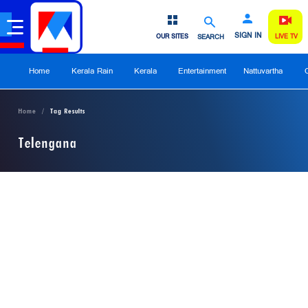
SIGN IN
OUR SITES
SEARCH
LIVE TV
Home
Kerala Rain
Kerala
Entertainment
Nattuvartha
Home
Tag Results
Telengana