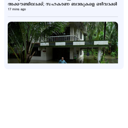
അക്കൗണ്ടിലേക്ക്; സഹകരണ ബാങ്കുകളെ ഒഴിവാക്കി
17 mins ago
Latest
പത്തനംതിട്ട ജില്ലയില്‍ നാളെ അവധി; 3 ജില്ലകളില്‍
തീവ്രമഴ മുന്നറിയിപ്പ്
1 hour ago