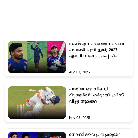
സഞ്ജുവും വൈഭവും പന്തും
പുറത്ത്! ഭുവി ഇന്‍; 2027
ഏകദിന ലോകകപ്പ് ടീം
സാധ്യത പറഞ്ഞ് അശ്വിന്‍
Aug 01, 2026
പന്ത് താഴെ വീണു!
റിട്ടയേര്‍ഡ് ഹര്‍ട്ടായി ക്രീസ്
വിട്ടു! ആശങ്ക?
Nov 08, 2025
ധോണിയേയും തൂക്കുമോ