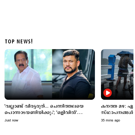
TOP NEWS!
Latest
6 ജില്ലകളിൽ നാളെ അവധി; കണ്ണൂരിൽ അര്‍ധ
രാത്രിക്ക് ശേഷം ശക്തമായ മഴയ്ക്ക് സാധ്യത
8 hours ago
'വല്ലാണ്ട് വിരട്ടരുത്... ചെന്നിത്തലയെ
കനത്ത മഴ: ഏഴ്
പൊന്നാടയണിയിക്കും'; 'ഒളിവില്‍'
സ്ഥാപനങ്ങള്‍ക
വെല്ലുവിളി തുടര്‍ന്ന് അര്‍ജുന്‍ ആയങ്കി
Just now
35 mins ago