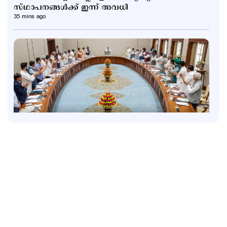
സ്ഥാപനങ്ങള്‍ക്ക് ഇന്ന് അവധി
35 mins ago
Latest
നിയമവിരുദ്ധ ഉള്ളടക്കം നീക്കാൻ ഇനി 3 മണിക്കൂർ
മാത്രം; ഐടി ചട്ടങ്ങളിൽ ഭേദഗതി
6 hours ago