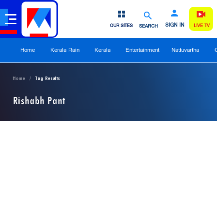
SIGN IN
OUR SITES
SEARCH
LIVE TV
Home
Kerala Rain
Kerala
Entertainment
Nattuvartha
Home
Tag Results
Rishabh Pant