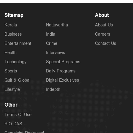
Sitemap
About
Kerala
Nattuvartha
About Us
Business
India
Careers
Politics
പ്രധാനമന്ത്രിയുടെ വിദേശയാത്രകൾക്ക് 2021 മുതൽ
Entertainment
Crime
Contact Us
ചെലവായത് 557 കോടി രൂപ; കണക്കുകൾ
രാജ്യസഭയിൽ
Health
Interviews
10 hours ago
Technology
Special Programs
Sports
Daily Programs
Gulf & Global
Digital Exclusives
Lifestyle
Indepth
Other
Terms Of Use
RIO DAS