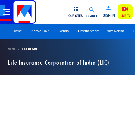
SIGN IN
OUR SITES
SEARCH
LIVE TV
Home
Kerala Rain
Kerala
Entertainment
Nattuvartha
Home
Tag Results
Life Insurance Corporation of India (LIC)