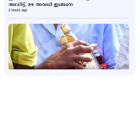
അലര്‍ട്ട്; മഴ അവധി ഇങ്ങനെ
2 hours ago
Latest
ഇനി പ്ലാസ്റ്റിക് കുപ്പികളിലെ മദ്യത്തിന് 20 രൂപ
അധികം നല്‍കേണ്ട; തീരുമാനം പിന്‍വലിച്ചു
10 hours ago