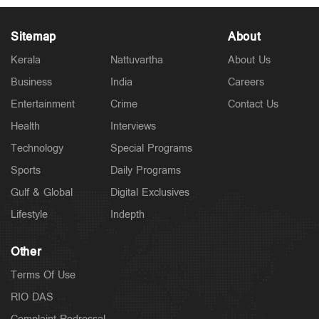
Sitemap
About
Kerala
Nattuvartha
About Us
Business
India
Careers
Latest
ആറ് ജില്ലകളില്‍ ക്യാംപുകൾ പ്രവർത്തിക്കുന്ന
Entertainment
Crime
Contact Us
വിദ്യാഭ്യാസ സ്ഥാപനങ്ങൾക്ക് നാളെ അവധി
11 hours ago
Health
Interviews
Technology
Special Programs
Sports
Daily Programs
Gulf & Global
Digital Exclusives
Lifestyle
Indepth
Other
Terms Of Use
RIO DAS