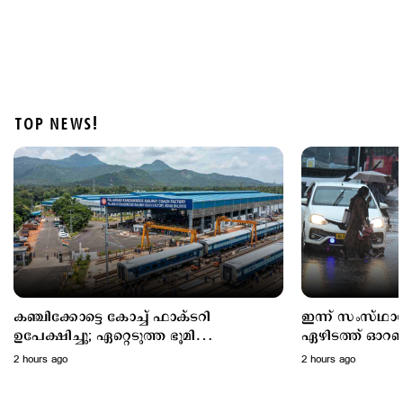
TOP NEWS!
Police Stories
15 വയസുകാരനെ കാറിടിച്ച് കൊലപ്പെടുത്തിയ കേസ്:
പ്രിയരഞ്ജന്‍റെ ശിക്ഷ സുപ്രീം കോടതി മരവിപ്പിച്ചു
11 hours ago
കഞ്ചിക്കോട്ടെ കോച്ച് ഫാക്ടറി
ഇന്ന് സംസ്ഥാന
ഉപേക്ഷിച്ചു; ഏറ്റെടുത്ത ഭൂമി
ഏഴിടത്ത് ഓറഞ്ച
എന്തുചെയ്യും?
ഇങ്ങനെ
2 hours ago
2 hours ago