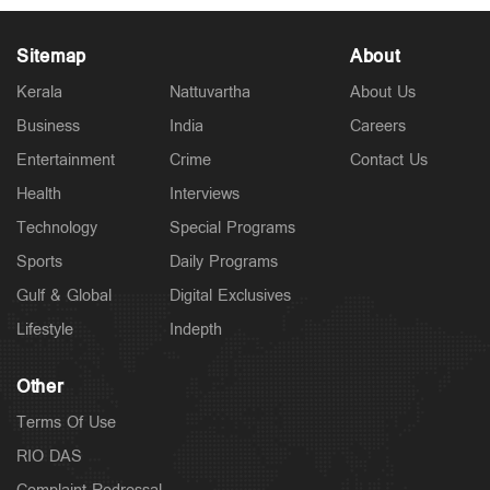
Sitemap
About
Kerala
Nattuvartha
About Us
Business
India
Careers
Latest
Entertainment
Crime
Contact Us
സാമൂഹികക്ഷേമ പെൻഷൻ ഇനി ബാങ്ക്
അക്കൗണ്ടിലേക്ക്; സഹകരണ ബാങ്കുകളെ ഒഴിവാക്കി
Health
Interviews
4 hours ago
Technology
Special Programs
Sports
Daily Programs
Gulf & Global
Digital Exclusives
Lifestyle
Indepth
Other
Terms Of Use
RIO DAS