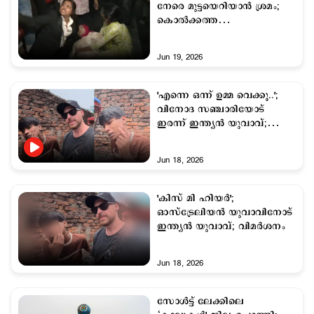
നേരെ മുട്ടയെറിയാൻ ശ്രമം;
കൊൽക്കത്ത
വിമാനത്താവളത്തിൽ
സംഘർഷം
Jun 19, 2026
'എന്നെ ഒന്ന് ഉമ്മ വെക്കൂ..';
വിനോദ സഞ്ചാരിയോട്
ഇരന്ന് ഇന്ത്യൻ യുവാവ്;
പീഡനം നേരിട്ടെന്ന്
ഓസ്‌ട്രേലിയക്കാരൻ
Jun 18, 2026
'കിസ് മി ഹിയർ';
ഓസ്‌ട്രേലിയൻ‌ യുവാവിനോട്
ഇന്ത്യന്‍ യുവാവ്; വിമര്‍ശനം
Jun 18, 2026
സോൾട്ട് ലേക്കിലെ