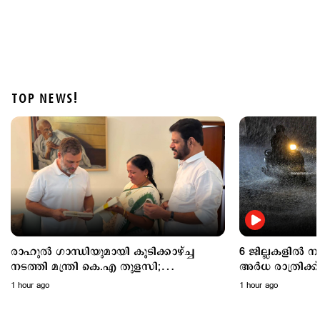
TOP NEWS!
Politics
പ്രധാനമന്ത്രിയുടെ വിദേശയാത്രകൾക്ക് 2021 മുതൽ
ചെലവായത് 557 കോടി രൂപ; കണക്കുകൾ
രാജ്യസഭയിൽ
4 hours ago
രാഹുൽ ഗാന്ധിയുമായി കൂടിക്കാഴ്ച്ച
6 ജില്ലകളിൽ 
നടത്തി മന്ത്രി കെ.എ തുളസി;
അര്‍ധ രാത്രിക
ഓണക്കോടിയും സമ്മാനിച്ചു..
മഴയ്ക്ക് സാധ്
1 hour ago
1 hour ago