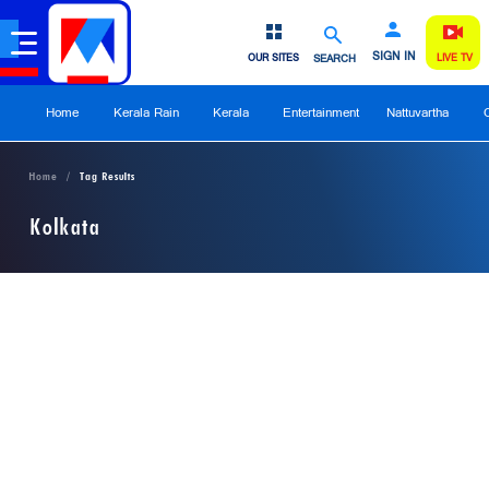
SIGN IN
OUR SITES
SEARCH
LIVE TV
Home
Kerala Rain
Kerala
Entertainment
Nattuvartha
Home
Tag Results
Kolkata