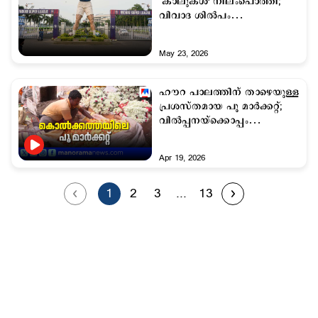
‘കാലുകൾ' നിലംപൊത്തി;
വിവാദ ശിൽപം
പൊളിച്ചുനീക്കി
May 23, 2026
ഹൗറ പാലത്തിന് താഴെയുള്ള
പ്രശസ്തമായ പൂ മാർക്കറ്റ്;
വിൽപ്പനയ്‌ക്കൊപ്പം
തിരഞ്ഞെടുപ്പ് ചർച്ചകളും
സജീവം
Apr 19, 2026
1
2
3
...
13