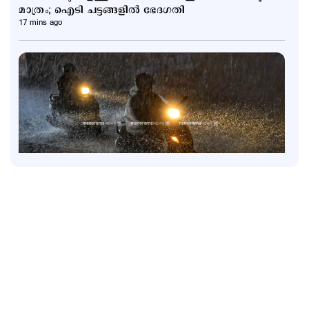
മാത്രം; ഐടി ചട്ടങ്ങളിൽ ഭേദഗതി
17 mins ago
Latest
6 ജില്ലകളിൽ നാളെ അവധി; കണ്ണൂരിൽ അര്‍ധ
രാത്രിക്ക് ശേഷം ശക്തമായ മഴയ്ക്ക് സാധ്യത
1 hour ago