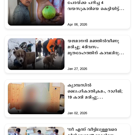
പേരയ്ക്ക പറിച്ച 4
വയസുകാരിയെ കെട്ടിയിട്ട്
തല്ലി വിമുക്ത ഭടന്‍
Apr 06, 2026
യജമാനന്‍ മഞ്ഞില്‍വീണു
മരിച്ചു; 4ദിവസം
മൃതദേഹത്തിന് കാവലിരുന്ന്
പിറ്റ്‌ബുള്‍; ഹൃദയഭേദകം
Jan 27, 2026
ക്യാമ്പസില്‍
ലൈംഗികാതിക്രമം, റാഗിങ്;
19 കാരി മരിച്ചു;
പ്രൊഫസർക്കും
വിദ്യാർഥിനികൾക്കുമെതിരെ
Jan 02, 2026
കേസ്
'നീ എന്ന് വീട്ടിലുള്ളവരെ