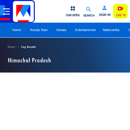
SIGN IN
OUR SITES
SEARCH
LIVE TV
Home
Kerala Rain
Kerala
Entertainment
Nattuvartha
Home
Tag Results
Himachal Pradesh