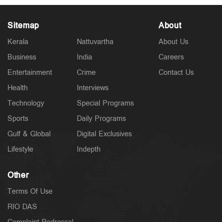
Sitemap
About
Kerala
Nattuvartha
About Us
Business
India
Careers
Latest
Entertainment
Crime
Contact Us
സാമൂഹികക്ഷേമ പെൻഷൻ ഇനി ബാങ്ക്
അക്കൗണ്ടിലേക്ക്; സഹകരണ ബാങ്കുകളെ ഒഴിവാക്കി
Health
Interviews
9 hours ago
Technology
Special Programs
Sports
Daily Programs
Gulf & Global
Digital Exclusives
Lifestyle
Indepth
Other
Terms Of Use
RIO DAS