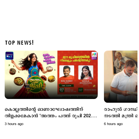
TOP NEWS!
Politics
പ്രധാനമന്ത്രിയുടെ വിദേശയാത്രകൾക്ക് 2021 മുതൽ
ചെലവായത് 557 കോടി രൂപ; കണക്കുകൾ
രാജ്യസഭയിൽ
9 hours ago
കൊല്ലത്തിന്റെ ഓണാഘോഷത്തിന്
രാഹുൽ ഗാന്ധിയു
തിളക്കമേകാൻ 'അത്തം പത്ത് രുചി 2026';
നടത്തി മന്ത്രി കെ.എ തുളസി;
ഇന്നെത്തും
ഓണക്കോടിയും സ
3 hours ago
6 hours ago