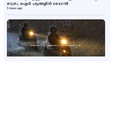
മാത്രം; ഐടി ചട്ടങ്ങളിൽ ഭേദഗതി
5 hours ago
Latest
6 ജില്ലകളിൽ നാളെ അവധി; കണ്ണൂരിൽ അര്‍ധ
രാത്രിക്ക് ശേഷം ശക്തമായ മഴയ്ക്ക് സാധ്യത
7 hours ago