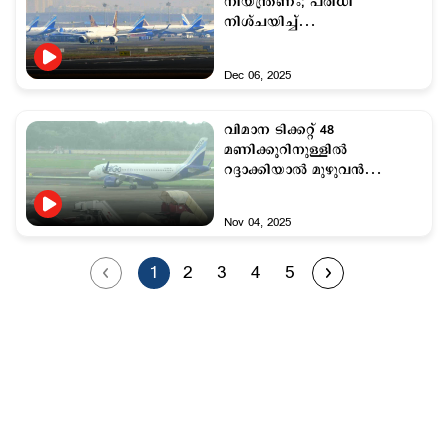
നിയന്ത്രണം; പരിധി
നിശ്ചയിച്ച്
വ്യോമയാനമന്ത്രാലയം
Dec 06, 2025
വിമാന ടിക്കറ്റ് 48
മണിക്കൂറിനുള്ളിൽ
റദ്ദാക്കിയാല്‍ മുഴുവൻ
പണവും തിരികെ ലഭിക്കും
Nov 04, 2025
1
2
3
4
5