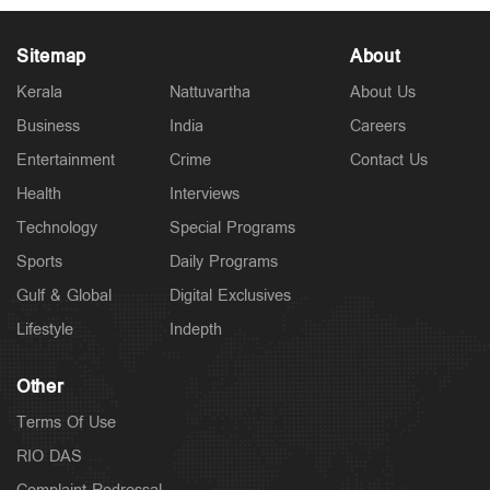
Sitemap
About
Kerala
Nattuvartha
About Us
Business
India
Careers
Entertainment
Crime
Contact Us
Kuttapathram
രക്ഷാപ്രവര്‍ത്തനത്തിന് പിഴ; ഉദ്യോഗസ്ഥര്‍ക്ക്
Health
Interviews
സസ്പെന്‍ഷന്‍; നടപടിക്കെതിരെ പ്രതിഷേധം
Technology
Special Programs
4 hours ago
Sports
Daily Programs
Gulf & Global
Digital Exclusives
Lifestyle
Indepth
Other
Terms Of Use
RIO DAS