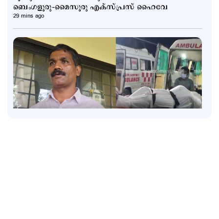
ബെംഗളൂരു–മൈസൂരു എക്സ്പ്രസ് ഹൈവേ
29 mins ago
Latest
‘രാജേഷിന്‍റെ മൃതദേഹം കൊണ്ടുപോകാന്‍
തഹസില്‍ദാര്‍ പണം ആവശ്യപ്പെട്ടു’;
ഗുരുതരആരോപണം
2 hours ago