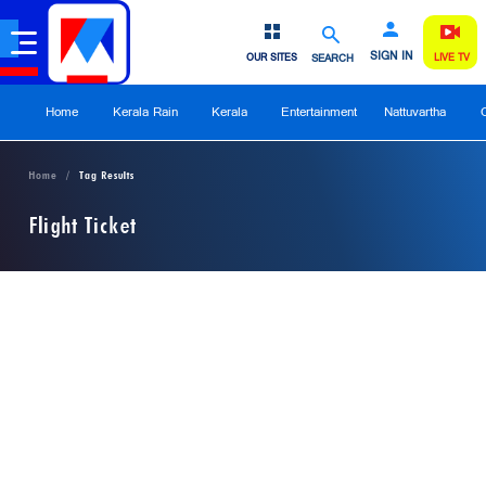
SIGN IN
OUR SITES
SEARCH
LIVE TV
Home
Kerala Rain
Kerala
Entertainment
Nattuvartha
Home
Tag Results
Flight Ticket