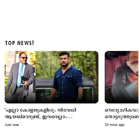
TOP NEWS!
Latest
അര്‍ജുന്‍ ആയങ്കിക്കായി അരിച്ചുപെറുക്കി പൊലീസ്;
ഒളിവില്‍ പോകാന്‍ സഹായിച്ച നാലുപേര്‍
കസ്റ്റഡിയില്‍
3 hours ago
'എല്ലാ കോളജുകളിലും നിരവധി
ഔദ്യോഗികവാഹ
ആയങ്കിമാരുണ്ട്, ഇവരെല്ലാം
തൊട്ടടുത്തുണ്ടെ
എംഎൽഎയും മേയറും മന്ത്രിയുമൊക്കെ
പിടിച്ച് സുരേ
Just now
33 mins ago
ആകും'