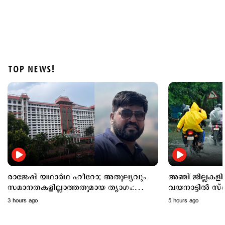
TOP NEWS!
Latest
അഞ്ച് ജില്ലകളില്‍ നാളെ അവധി; വയനാട്ടില്‍
സ്പെഷല്‍ ക്ലാസുകള്‍ക്ക് അവധി
5 hours ago
രാജേഷ് യഥാർഥ ഹീറോ; അതുല്യവും
അഞ്ച് ജില്ലകള
സമാനതകളില്ലാത്തതുമായ ത്യാഗം:
വയനാട്ടില്‍ സ്
ഹൈക്കോടതി
അവധി
3 hours ago
5 hours ago