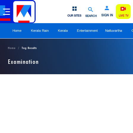
SIGN IN
OUR SITES
SEARCH
LIVE TV
Home
Kerala Rain
Kerala
Entertainment
Nattuvartha
Home
Tag Results
Examination