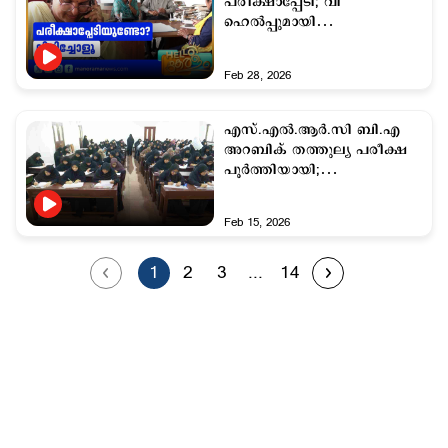
പരീക്ഷാപ്പേടി; വി
ഹെല്‍പ്പുമായി
വിദ്യാഭ്യാസവകുപ്പ്
Feb 28, 2026
എസ്.എൽ.ആർ.സി ബി.എ
അറബിക് തത്തുല്യ പരീക്ഷ
പൂർത്തിയായി;
കേരളത്തിലാകെ
അയ്യായിരത്തിലധികം പേർ
Feb 15, 2026
പങ്കെടുത്തു
1
2
3
...
14