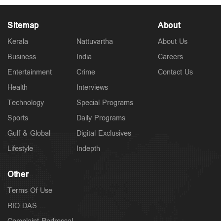
Sitemap
About
Kerala
Nattuvartha
About Us
Business
India
Careers
Kuttapathram
Entertainment
Crime
Contact Us
കേസിനായി പണം തരണം; ക്യൂ ആര്‍ കോഡ് അടക്കം
ഇന്‍സ്റ്റഗ്രാം സ്റ്റാറ്റസിട്ട് അര്‍ജുന്‍
Health
Interviews
6 hours ago
Technology
Special Programs
Sports
Daily Programs
Gulf & Global
Digital Exclusives
Lifestyle
Indepth
Other
Terms Of Use
RIO DAS