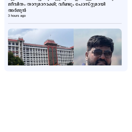
ജീവിതം താറുമാറാക്കി; വീണ്ടും പോസ്റ്റുമായി
അര്‍ജുന്‍
3 hours ago
Latest
രാജേഷ് യഥാർഥ ഹീറോ; അതുല്യവും
സമാനതകളില്ലാത്തതുമായ ത്യാഗം: ഹൈക്കോടതി
3 hours ago