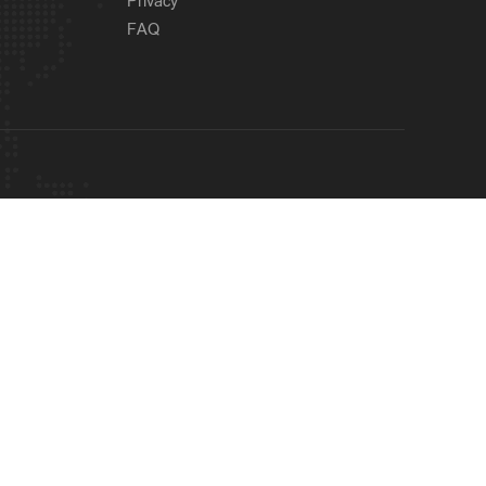
Privacy
FAQ
Police Stories
തൃശൂരില്‍
10 hours ago
നൃത്താധ്യാപികയെ
സുഹൃത്ത് കഴുത്ത് ഞെരിച്ച്
കൊലപ്പെടുത്തി
OUR SITES
Fast Track
പരിവാഹൻ വെബ്സൈറ്റിന്
11 hours ago
എന്തു പറ്റി?; വാഹന
MANORAMA
ONMANORAMA
THE WEEK