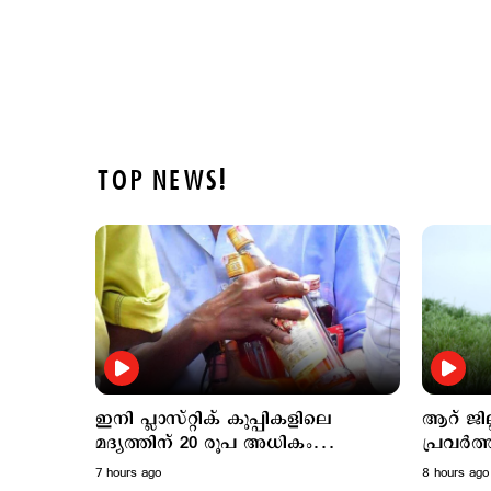
TOP NEWS!
ഇനി പ്ലാസ്റ്റിക് കുപ്പികളിലെ
ആറ് ജില
മദ്യത്തിന് 20 രൂപ അധികം
പ്രവർത്ത
നല്‍കേണ്ട; തീരുമാനം പിന്‍വലിച്ചു
സ്ഥാപന
7 hours ago
8 hours ago