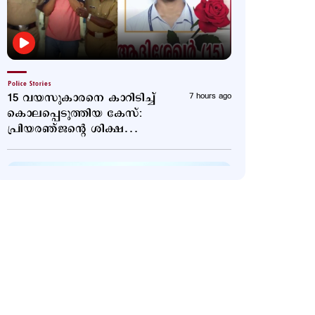
Police Stories
15 വയസുകാരനെ കാറിടിച്ച്
7 hours ago
കൊലപ്പെടുത്തിയ കേസ്:
പ്രിയരഞ്ജന്‍റെ ശിക്ഷ
സുപ്രീം കോടതി മരവിപ്പിച്ചു
Latest