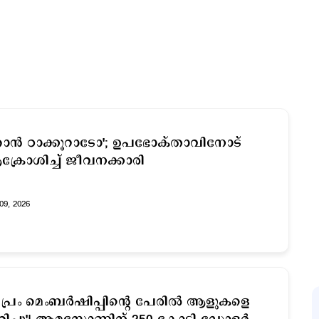
ാന്‍ ഠാക്കൂറാടോ'; ഉപഭോക്താവിനോട്
്രോശിച്ച് ജീവനക്കാരി
09, 2026
രൈം മെംബര്‍ഷിപ്പിന്‍റെ പേരില്‍ ആളുകളെ