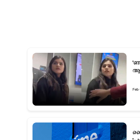
'ഞ
ആക
Feb 
പ്