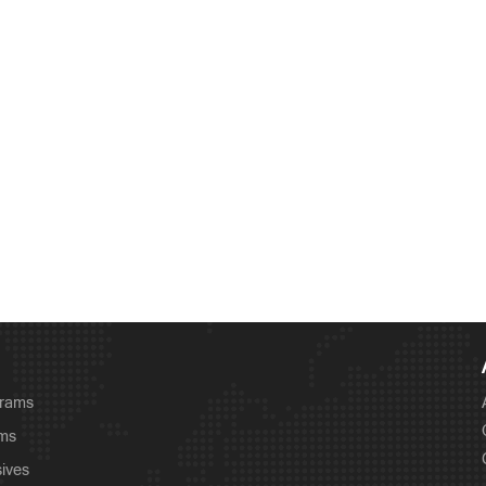
grams
ams
sives