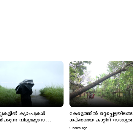
്ലകളില്‍ ക്യാംപുകൾ
കേരളത്തിൽ ഒറ്റപ്പെട്ടയിടങ്
ിക്കുന്ന വിദ്യാഭ്യാസ
ശക്തമായ കാറ്റിന് സാധ്യ
ങ്ങൾക്ക് നാളെ അവധി
ജാഗ്രത
9 hours ago