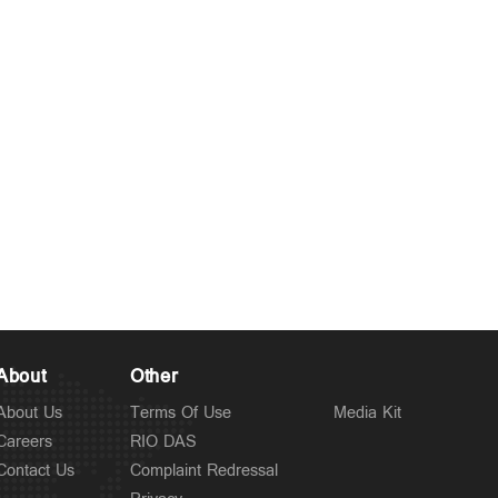
Latest
മാപ്പ് പറഞ്ഞ് സക്കര്‍ബര്‍ഗ്;
10 hours ago
പ്രധാനമന്ത്രിയുടെ പോസ്റ്റ്
നീക്കിയതില്‍ പ്രത്യേകം
പരാമര്‍ശമില്ല
About
Other
About Us
Terms Of Use
Media Kit
Careers
RIO DAS
Contact Us
Complaint Redressal