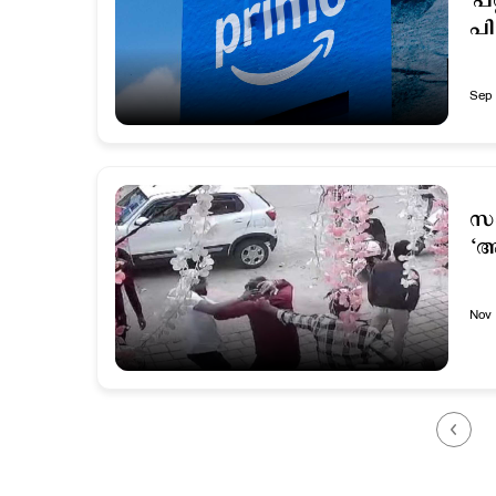
'പ
പി
Sep 
സാ
‘അ
Nov 