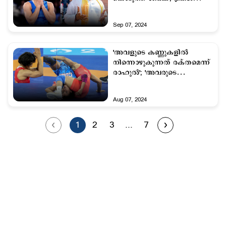
ഭൂഷണിന്റെ വിമര്‍ശനം
Sep 07, 2024
'അവളുടെ കണ്ണുകളിൽ
നിന്നൊഴുകുന്നത് രക്തമെന്ന്
രാഹുല്‍'; 'അവരുടെ
മറുപടികൾ എന്നും
ഗോദയിലായിരിക്കും'
Aug 07, 2024
1
2
3
...
7