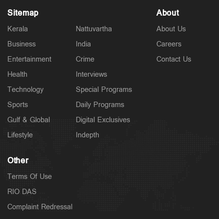
Sitemap
About
Kerala
Nattuvartha
About Us
Business
India
Careers
Entertainment
Crime
Contact Us
Latest
റൗഡികള്‍ പലതും പറയും; ആയങ്കിക്കെതിരെ തോക്ക്
Health
Interviews
ഉപയോഗിക്കാന്‍ നിര്‍ദേശിച്ചത് അറിയില്ല; ചെന്നിത്തല
Technology
Special Programs
3 hours ago
Sports
Daily Programs
Gulf & Global
Digital Exclusives
Lifestyle
Indepth
Other
Terms Of Use
RIO DAS
Complaint Redressal