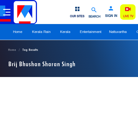
SIGN IN
OUR SITES
SEARCH
LIVE TV
Home
Kerala Rain
Kerala
Entertainment
Nattuvartha
Home
Tag Results
Brij Bhushan Sharan Singh