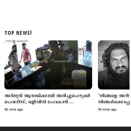
TOP NEWS!
Politics
ചട്ടപ്രകാരം മുന്നറിയിപ്പ് നല്‍കിയില്ല; പ്രതിപക്ഷ
എംഎല്‍എയെ മാറ്റിനിര്‍ത്തി; സര്‍ക്കാരിനെതിരെ
പിണറായി
1 hour ago
അര്‍ജുന്‍ ആയങ്കിക്കായി അരിച്ചുപെറുക്കി
‘നിങ്ങളെ അറിയ
പൊലീസ്; ഒളിവില്‍ പോകാന്‍
നിങ്ങൾക്കൊപ്പ
സഹായിച്ച നാലുപേര്‍ കസ്റ്റഡിയില്‍
പിന്തുണച്ച് പ
46 mins ago
46 mins ago
ശശിധരന്‍