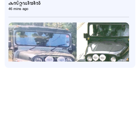
കസ്റ്റഡിയില്‍
46 mins ago
Kuttapathram
രക്ഷാപ്രവര്‍ത്തനത്തിന് പിഴ; ഉദ്യോഗസ്ഥര്‍ക്ക്
സസ്പെന്‍ഷന്‍; നടപടിക്കെതിരെ പ്രതിഷേധം
1 hour ago