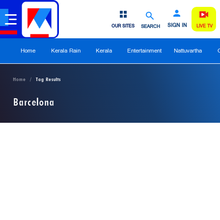
SIGN IN
OUR SITES
SEARCH
LIVE TV
Home
Kerala Rain
Kerala
Entertainment
Nattuvartha
Home
Tag Results
Barcelona