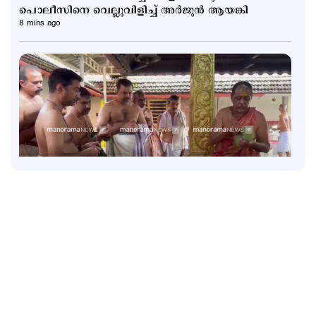
പൊലീസിനെ വെല്ലുവിളിച്ച് അർജുൻ ആയങ്കി
8 mins ago
Latest
ശബരിമലയിലെ ദോഷങ്ങൾ മാറാന്‍
മൂകാംബികയിലും കാസർകോടും പ്രത്യേക പൂജ;
ദൃശ്യങ്ങൾ പുറത്ത്
1 hour ago