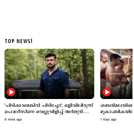
TOP NEWS!
Latest
ശബരിമല നെയ്യ് ക്രമക്കേട്; ദേവസ്വം മുന്‍ പ്രസിഡന്‍റ്
പി.എസ്.പ്രശാന്തിനെ പ്രതി ചേര്‍ക്കും
2 hours ago
'പിടിക്കാമെങ്കിൽ പിടിച്ചോ'; ഒളിവിലിരുന്ന്
ശബരിമലയിലെ 
പൊലീസിനെ വെല്ലുവിളിച്ച് അർജുൻ
മൂകാംബികയില
ആയങ്കി
പ്രത്യേക പൂജ; 
8 mins ago
1 hour ago