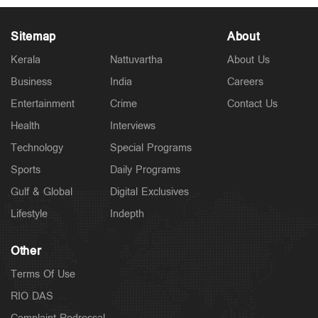
Sitemap
About
Kerala
Nattuvartha
About Us
Business
India
Careers
Latest
Entertainment
Crime
Contact Us
ഇന്ന് സംസ്ഥാനത്ത് പരക്കെ മഴ; ഏഴിടത്ത് ഓറഞ്ച്
അലര്‍ട്ട്; മഴ അവധി ഇങ്ങനെ
Health
Interviews
4 hours ago
Technology
Special Programs
Sports
Daily Programs
Gulf & Global
Digital Exclusives
Lifestyle
Indepth
Other
Terms Of Use
RIO DAS