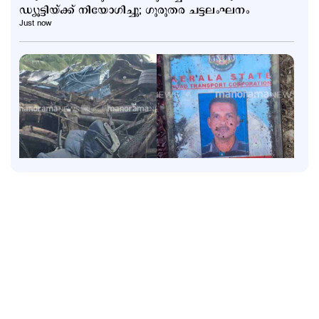
ഡ്യൂട്ടിയ്ക്ക് നിയോഗിച്ചു; ഗുരുതര ചട്ടലംഘനം
Just now
Latest
കോഴിക്കോട് – ബെംഗളൂരു KSRTC സൂപ്പര്‍ ഡീലക്സ്
ഇടിച്ച് മറിഞ്ഞു; ഡ്രൈവറും കണ്ടക്ടറും മരിച്ചു; 20
പേര്‍ക്ക് പരുക്ക്
1 hour ago