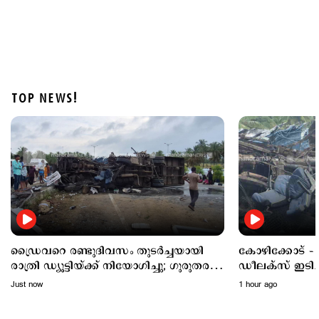
TOP NEWS!
Politics
വിദ്യാഭ്യാസ വകുപ്പിന്‍റെ 'ഫ്രീഡം' ക്വിസില്‍
സവര്‍ക്കറെ പുകഴ്ത്തി ചോദ്യം; വിവാദം
2 hours ago
ഡ്രൈവറെ രണ്ടുദിവസം തുടര്‍ച്ചയായി
കോഴിക്കോട് – 
രാത്രി ഡ്യൂട്ടിയ്ക്ക് നിയോഗിച്ചു; ഗുരുതര
ഡീലക്സ് ഇടിച്ച് മറിഞ്ഞു; ഡ്രൈവറും
ചട്ടലംഘനം
കണ്ടക്ടറും മരിച്
Just now
1 hour ago