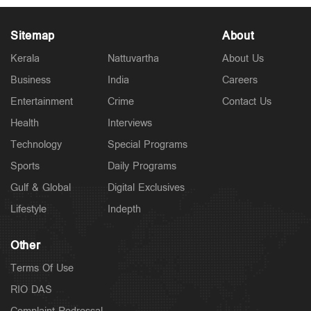
Sitemap
About
Kerala
Nattuvartha
About Us
Business
India
Careers
Politics
Entertainment
Crime
Contact Us
സിജെപി നേതാക്കളുടെ പോസ്റ്റുകള്‍ നീക്കി മെറ്റ;
നടപടി കേന്ദ്രസര്‍ക്കര്‍ താക്കീതിന് പിന്നാലെ
Health
Interviews
2 hours ago
Technology
Special Programs
Sports
Daily Programs
Gulf & Global
Digital Exclusives
Lifestyle
Indepth
Other
Terms Of Use
RIO DAS