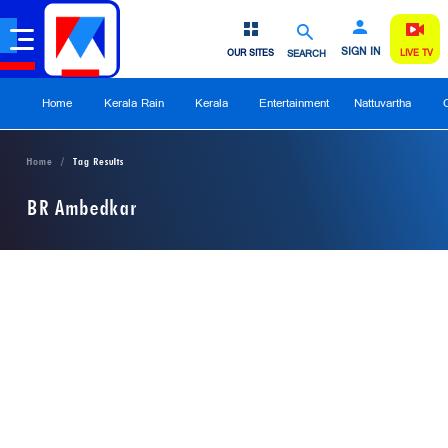
SIGN IN
OUR SITES
SEARCH
LIVE TV
Home
Kerala Rain
Kerala
Entertainment
Nattuvartha
Home
Tag Results
BR Ambedkar