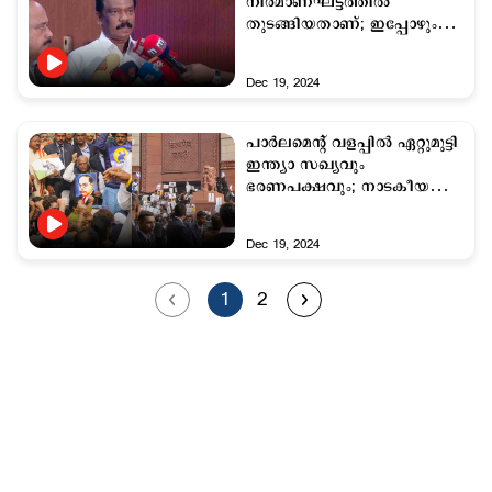
നിര്‍മാണഘട്ടത്തില്‍
തുടങ്ങിയതാണ്; ഇപ്പോഴും
അംബേദ്കറെ
ആക്ഷേപിക്കുന്നു: കെ
Dec 19, 2024
രാധാകൃഷ്ണന്‍
പാര്‍ലമെന്‍റ് വളപ്പില്‍ ഏറ്റുമുട്ടി
ഇന്ത്യാ സഖ്യവും
ഭരണപക്ഷവും; നാടകീയ
രംഗങ്ങൾ
Dec 19, 2024
1
2