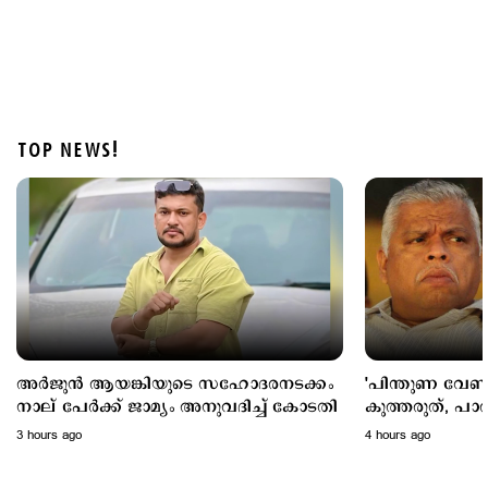
TOP NEWS!
Latest
മൂന്നുവർഷം, 217 ജീവനുകൾ; അപകടക്കെണിയായി
ബെംഗളൂരു–മൈസൂരു എക്സ്പ്രസ് ഹൈവേ
8 hours ago
അര്‍ജുന്‍ ആയങ്കിയുടെ സഹോദരനടക്കം
'പിന്തുണ വേണ്ട
നാല് പേര്‍ക്ക് ജാമ്യം അനുവദിച്ച് കോടതി
കുത്തരുത്, പാർട
ജയിലിലടക്കപ്പെട്
3 hours ago
4 hours ago
എം.വി.ജയരാജന
ആയങ്കി