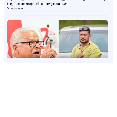
വ്യക്തതവരുത്തി ധനമന്ത്രാലയം
3 hours ago
Politics
തൂഫാനെ പോലെ ആയങ്കിയെ തൂക്കണം,
തൂക്കിക്കൊല്ലരുത്: എം.വി.ജയരാജന്‍
6 hours ago