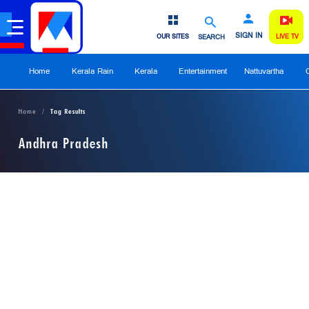
SIGN IN
OUR SITES
SEARCH
LIVE TV
Home
Kerala Rain
Kerala
Entertainment
Nattuvartha
Home
Tag Results
Andhra Pradesh