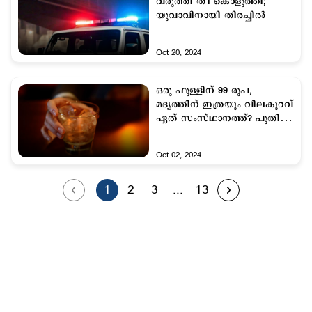
വരുത്തി തീ കൊളുത്തി;
യുവാവിനായി തിരച്ചില്‍
Oct 20, 2024
ഒരു ഫുള്ളിന് 99 രൂപ,
മദ്യത്തിന് ഇത്രയും വിലകുറവ്
ഏത് സംസ്ഥാനത്ത്? പുതിയ
മദ്യനയം
Oct 02, 2024
1
2
3
...
13