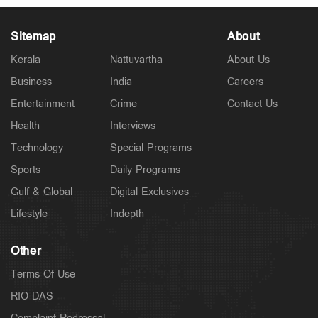
Sitemap
About
Kerala
Nattuvartha
About Us
Business
India
Careers
Latest
രക്ഷാപ്രവര്‍ത്തകന്‍ രാജേഷിന്‍റെ മൃതദേഹത്തോട്
Entertainment
Crime
Contact Us
അനാദരം; തഹസില്‍ദാരെ സസ്പെന്‍ഡ് ചെയ്യും
10 hours ago
Health
Interviews
Technology
Special Programs
Sports
Daily Programs
Gulf & Global
Digital Exclusives
Lifestyle
Indepth
Other
Terms Of Use
RIO DAS