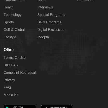
Latest
അധിക്ഷേപ പരാമർശത്തിൽ ടി.ജി. മോഹൻദാസ്
Health
Interviews
അറസ്റ്റില്‍
Technology
Special Programs
3 hours ago
Sports
Daily Programs
Gulf & Global
Digital Exclusives
Lifestyle
Indepth
Other
Terms Of Use
RIO DAS
Complaint Redressal
Privacy
Latest
FAQ
അർജുൻ ആയങ്കിയെ പൂട്ടാന്‍ പൊലീസ്; കാപ്പ
ചുമത്തും
Media Kit
4 hours ago