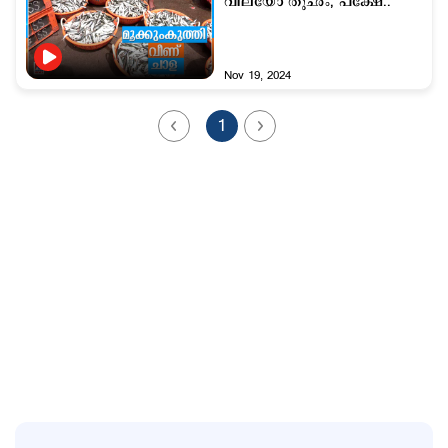
വിലയോ തുഛം, പക്ഷേ..
Nov 19, 2024
1