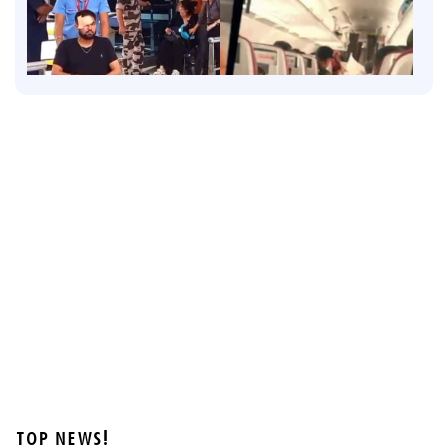
States
'വിമാനം താഴ്ത്തിയത് വന്‍ദുരന്തം ഒഴിവാക്കാന്‍';
ആകാശച്ചുഴി അപകടത്തില്‍ വിശദീകരണവുമായി
പൈലറ്റ് അസോസിയേഷന്‍
43 mins ago
TOP NEWS!