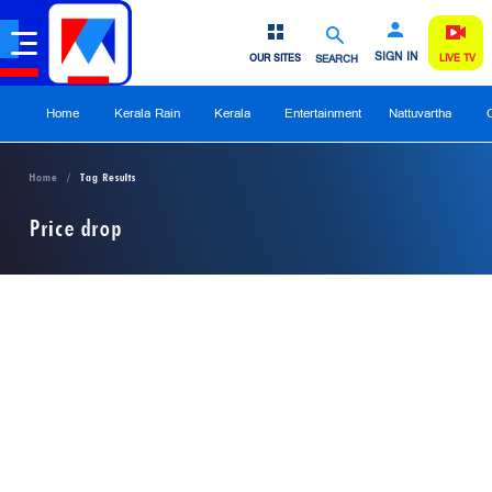
SIGN IN
OUR SITES
SEARCH
LIVE TV
Home
Kerala Rain
Kerala
Entertainment
Nattuvartha
Home
Tag Results
Price drop