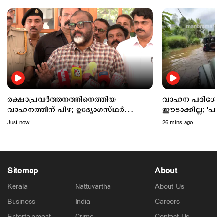
Latest
അര്‍ജുന്‍ ആയങ്കിക്കെതിരെ കൂടുതല്‍ വകുപ്പുകള്‍
വരുന്നു; നിയമോപദേശം തേടി പൊലീസ്
2 hours ago
രക്ഷാപ്രവര്‍ത്തനത്തിനെത്തിയ
വാഹന പരിശോധ
വാഹനത്തിന് പിഴ; ഉദ്യോഗസ്ഥര്‍
ഈടാക്കില്ല; 'പ
അമിതാധികാരം ഉപയോഗിച്ചെന്ന്
മോട്ടോര്‍വാഹന
Just now
26 mins ago
ഗതാഗതമന്ത്രി
Sitemap
About
Kerala
Nattuvartha
About Us
Business
India
Careers
Entertainment
Crime
Contact Us