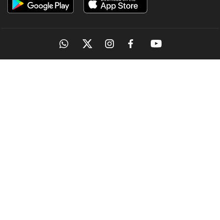
OUR SITES
Latest
ബുധനാഴ്ച കണ്ണൂരിലെത്തി; സുഹൃത്തുക്കൾക്കൊപ്പം
ജോലി സ്ഥലത്ത്; അര്‍ജുന്‍ ആയങ്കിയുടെ റൂട്ട്മാപ്പ്
ഇങ്ങനെ
4 hours ago
MANORAMA
ONMANORAMA
THE WEEK
ONLINE
EPAPER
MAGAZINES &
MANORAMA