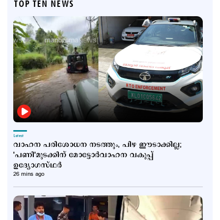
TOP TEN NEWS
Latest
വാഹന പരിശോധന നടത്തും, പിഴ ഈടാക്കില്ല;
'പണി'മുടക്കിന് മോട്ടോര്‍വാഹന വകുപ്പ്
ഉദ്യോഗസ്ഥര്‍
26 mins ago