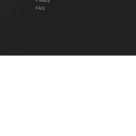
Privacy
FAQ
Latest
'നിങ്ങളുടെ തോക്കുകള്‍
3 hours ago
തികയാതെ വരും മിനിസ്റ്റര്‍';
അര്‍ജുനെ പിന്തുണച്ച്
ആകാശ് തില്ലങ്കരി
OUR SITES
Latest
എട്ട് ജില്ലകളില്‍ ഇന്ന്
4 hours ago
അവധി; ഓറഞ്ച് അലര്‍ട്ട്;
MANORAMA
ONMANORAMA
THE WEEK