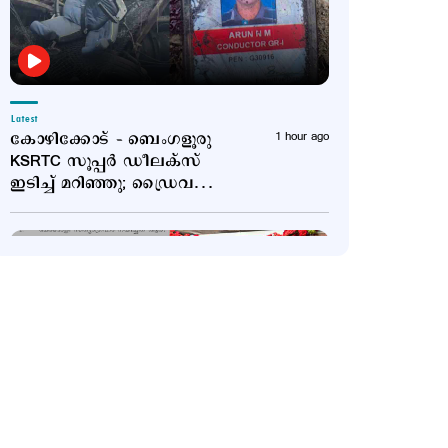
Latest
കോഴിക്കോട് – ബെംഗളൂരു
1 hour ago
KSRTC സൂപ്പര്‍ ഡീലക്സ്
ഇടിച്ച് മറിഞ്ഞു; ഡ്രൈവറും
കണ്ടക്ടറും മരിച്ചു; 20
പേര്‍ക്ക് പരുക്ക്
Politics