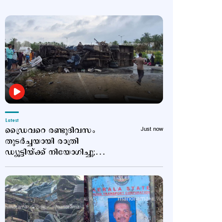
Latest
ഡ്രൈവറെ രണ്ടുദിവസം
Just now
തുടര്‍ച്ചയായി രാത്രി
ഡ്യൂട്ടിയ്ക്ക് നിയോഗിച്ചു;
ഗുരുതര ചട്ടലംഘനം