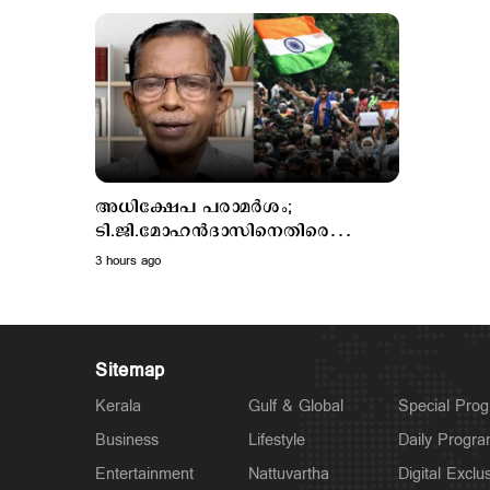
പേര്‍ക്ക്
അധിക്ഷേപ പരാമര്‍ശം;
ടി.ജി.മോഹന്‍ദാസിനെതിരെ
ചെറുവിരലനക്കാതെ പൊലീസ്
3 hours ago
Sitemap
Kerala
Gulf & Global
Special Pro
Business
Lifestyle
Daily Progr
Entertainment
Nattuvartha
Digital Exclu