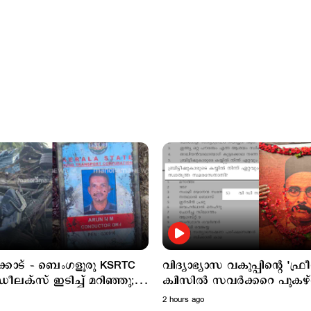
കോട് – ബെംഗളൂരു KSRTC
വിദ്യാഭ്യാസ വകുപ്പിന്‍റെ 'ഫ്ര
സ് ഇടിച്ച് മറിഞ്ഞു;
ക്വിസില്‍ സവര്‍ക്കറെ പുകഴ്
ം കണ്ടക്ടറും മരിച്ചു; 20
ചോദ്യം; വിവാദം
2 hours ago