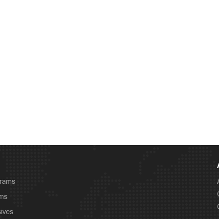
 പരുക്ക്
grams
ams
sives