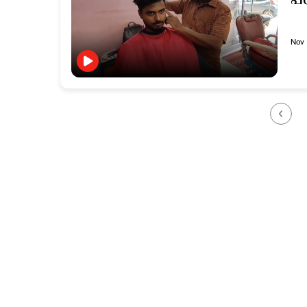
പക
Nov 