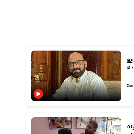
ഇ
ചെ
Dec 
വ്