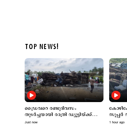
TOP NEWS!
ഡ്രൈവറെ രണ്ടുദിവസം
കോഴിക്
തുടര്‍ച്ചയായി രാത്രി ഡ്യൂട്ടിയ്ക്ക്
സൂപ്പര്‍ ഡീലക്
നിയോഗിച്ചു; ഗുരുതര ചട്ടലംഘനം
ഡ്രൈവറു
Just now
1 hour ago