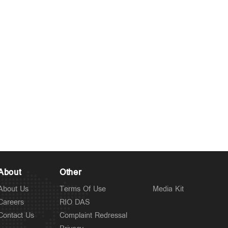
മകള്‍
Politics
അധിക്ഷേപ പരാമര്‍ശം;
3 hours ago
ടി.ജി.മോഹന്‍ദാസിനെതിരെ
ചെറുവിരലനക്കാതെ
പൊലീസ്
About
Other
About Us
Terms Of Use
Media Kit
Careers
RIO DAS
Contact Us
Complaint Redressal